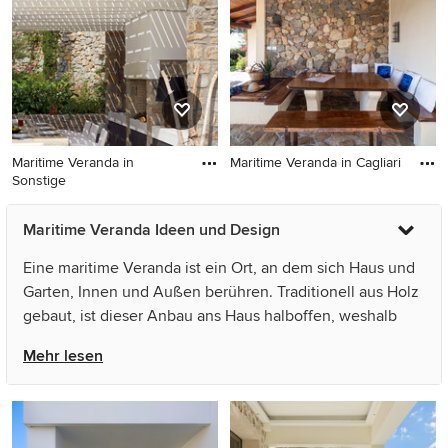
Maritime Veranda in
Maritime Veranda in Cagliari
Sonstige
Maritime Veranda in Cagliari
Maritime Veranda in Sonstige
Maritime Veranda Ideen und Design
Eine maritime Veranda ist ein Ort, an dem sich Haus und
Garten, Innen und Außen berühren. Traditionell aus Holz
gebaut, ist dieser Anbau ans Haus halboffen, weshalb
man Veranden besonders in wärmeren Ländern findet.
Mehr lesen
Nahezu jeder kennt das amerikanische Veranda-Design
mit Holzdielen, verzierten Geländern und einer Schaukel.
Der Anbau bietet die Möglichkeit auch bei Wind und
Wetter den Garten zu genießen und sich an der frischen