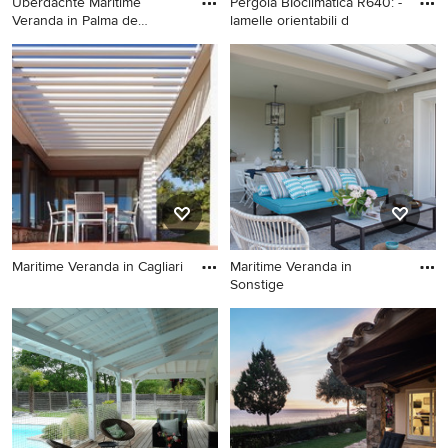
Überdachte Maritime
Pergola BIoclimatica R640: -
Veranda in Palma de
lamelle orientabili d
Mallorca
Überdachte Maritime
Maritime Veranda in Mailand
Veranda in Palma de Mallorca
Maritime Veranda in Cagliari
Maritime Veranda in
Sonstige
Maritime Veranda in Cagliari
Maritime Veranda in Sonstige