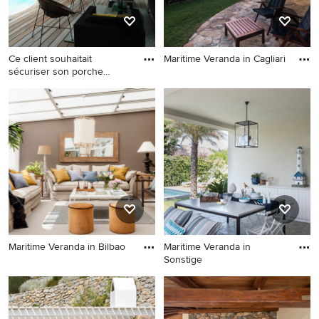
Ce client souhaitait
Maritime Veranda in Cagliari
sécuriser son porche
Maritime Veranda in Cagliari
arrière
Mittelgroße, Überdachte
Maritime Veranda hinter dem
Haus mit Dielen in Sonstige
Maritime Veranda in Bilbao
Maritime Veranda in
Sonstige
Maritime Veranda in Bilbao
Maritime Veranda in Sonstige