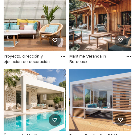
Stahlgeländer in Montpellier
Proyecto, dirección y
Maritime Veranda in
ejecución de decoración de
Bordeaux
t
Mittelgroße, Verglaste,
Maritime Veranda in
Geflieste Maritime Veranda
Bordeaux
neben dem Haus mit Pergola
in Bilbao