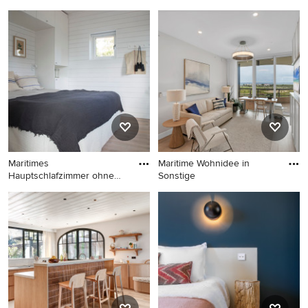
Kami
Mittelgroßes Maritimes
Hauptschlafzimmer ohne
Kamin mit bunten Wänden,
hellem Holzboden und
beigem Boden in Sonstige
Maritimes
Maritime Wohnidee in
Hauptschlafzimmer ohne
Sonstige
Kamin mit weißer
Maritimes
Maritime Wohnidee in
Hauptschlafzimmer ohne
Sonstige
Kamin mit weißer Wandfarbe
und hellem Holzboden in
Barcelona