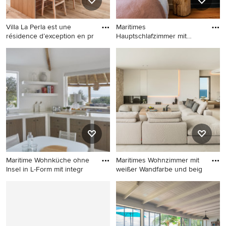
Villa La Perla est une
Maritimes
résidence d’exception en pr
Hauptschlafzimmer mit
blauer Wandfarbe,
Offene, Zweizeilige Maritime
Maritimes
Küche mit flächenbündigen
Hauptschlafzimmer mit
Schrankfronten, hellen
blauer Wandfarbe, braunem
Holzschränken, hellem
Holzboden und braunem
Holzboden, Kücheninsel,
Boden in Sonstige
beigem Boden, weißer
Arbeitsplatte und
Holzdielendecke in Sonstige
Maritime Wohnküche ohne
Maritimes Wohnzimmer mit
Insel in L-Form mit integr
weißer Wandfarbe und beig
Maritime Wohnküche ohne
Maritimes Wohnzimmer mit
Insel in L-Form mit
weißer Wandfarbe und
integriertem Waschbecken,
beigem Boden in Palma de
flächenbündigen
Mallorca