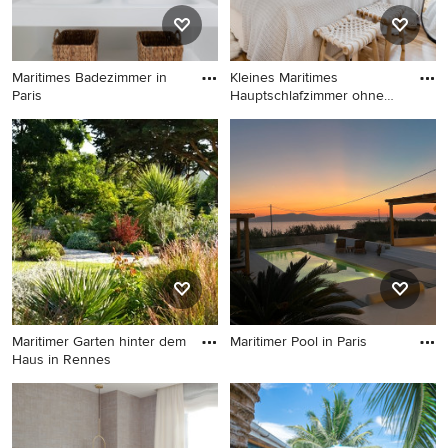
Maritimes Badezimmer in
Kleines Maritimes
Paris
Hauptschlafzimmer ohne
Kamin mit
Maritimes Badezimmer in
Kleines Maritimes
Paris
Hauptschlafzimmer ohne
Kamin mit weißer Wandfarbe,
braunem Holzboden und
braunem Boden in Madrid
Maritimer Garten hinter dem
Maritimer Pool in Paris
Haus in Rennes
Maritimer Pool in Paris
Maritimer Garten hinter dem
Haus in Rennes