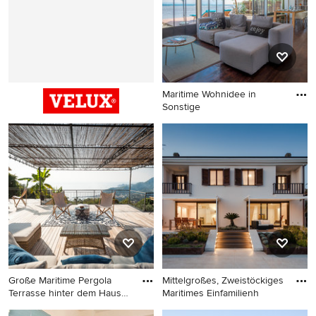
Schrankfronten, hellbraunen
Holzschränken und weißer
Arbeitsplatte in Rom
Maritime Wohnidee in
Sonstige
Maritime Wohnidee in
Sonstige
Große Maritime Pergola
Mittelgroßes, Zweistöckiges
Terrasse hinter dem Haus
Maritimes Einfamilienh
in
Große Maritime Pergola
Mittelgroßes, Zweistöckiges