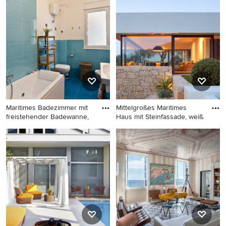
Terrasse hinter dem Haus in
Maritimes Einfamilienhaus
Sonstige
mit Putzfassade, weißer
Fassadenfarbe und
Flachdach in Sonstige
Maritimes Badezimmer mit
Mittelgroßes Maritimes
freistehender Badewanne,
Haus mit Steinfassade, weiß
Maritimes Badezimmer mit
Mittelgroßes Maritimes Haus
freistehender Badewanne,
mit Steinfassade, weißer
blauen Fliesen,
Fassadenfarbe und
Keramikfliesen, weißer
Flachdach in Venedig
Wandfarbe, Keramikboden
und Wandwaschbecken in
Cagliari