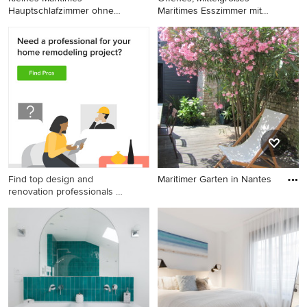
Hauptschlafzimmer ohne
Maritimes Esszimmer mit
Kamin mit
hell
Kleines Maritimes
Offenes, Mittelgroßes
Hauptschlafzimmer ohne
Maritimes Esszimmer mit
Kamin mit weißer Wandfarbe,
hellem Holzboden, weißer
hellem Holzboden und
Wandfarbe und braunem
beigem Boden in Bordeaux
Boden in Nantes
Find top design and
Maritimer Garten in Nantes
renovation professionals on
Maritimer Garten in Nantes
Houzz