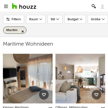
Filtern
Raum
Stil
Budget
Größe
Maritim
Maritime Wohnideen
Kleines Maritimes
Offenes, Mittelgroßes