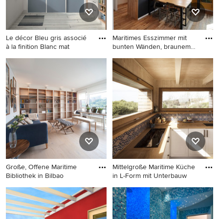
Le décor Bleu gris associé
Maritimes Esszimmer mit
à la finition Blanc mat
bunten Wänden, braunem
Hol
EIngebautes, Großes,
Maritimes Esszimmer mit
Neutrales Maritimes
bunten Wänden, braunem
Ankleidezimmer mit
Holzboden und braunem
Schrankfronten mit vertiefter
Boden in Sonstige
Füllung und blauen
Schränken in Sonstige
Große, Offene Maritime
Mittelgroße Maritime Küche
Bibliothek in Bilbao
in L-Form mit Unterbauw
Große, Offene Maritime
Mittelgroße Maritime Küche
Bibliothek in Bilbao
in L-Form mit
Unterbauwaschbecken,