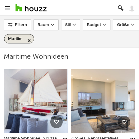
Filtern
Raum
Stil
Budget
Größe
Maritim
Maritime Wohnideen
Maritime Wohnidee in Nizza
Großes, Repräsentatives,