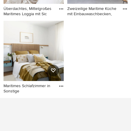
Überdachtes, Mittelgroßes
Zweizeilige Maritime Küche
Maritimes Loggia mit Sic
mit Einbauwaschbecken,
Überdachtes, Mittelgroßes
Zweizeilige Maritime Küche
Maritimes Loggia mit
mit Einbauwaschbecken,
Sichtschutz in Hamburg
flächenbündigen
Schrankfronten, blauen
Schränken, Küchenrückwand
in Weiß, Rückwand aus Stein,
schwarzen Elektrogeräten,
Kücheninsel, grauem Boden,
weißer Arbeitsplatte und
gewölbter Decke in Paris
Maritimes Schlafzimmer in
Sonstige
Maritimes Schlafzimmer in
Sonstige