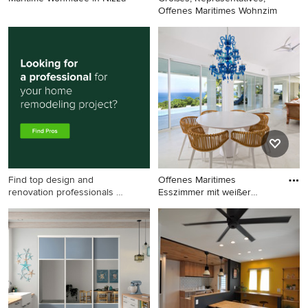
Offenes Maritimes Wohnzim
Maritime Wohnidee in Nizza
Großes, Repräsentatives,
Offenes Maritimes
Wohnzimmer mit beiger
Wandfarbe, hellem
Holzboden, Tunnelkamin,
verputzter Kaminumrandung,
TV-Wand und beigem Boden
in Sonstige
Find top design and
Offenes Maritimes
renovation professionals on
Esszimmer mit weißer
Houzz
Wandfarbe u
Offenes Maritimes
Esszimmer mit weißer
Wandfarbe und weißem
Boden in Sonstige