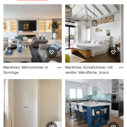
Maritimes Badezimmer En
Suite mit freistehender
Badewanne, beiger
Wandfarbe, braunem
Holzboden und blauem
Boden in Marseille
Maritimes Wohnzimmer in
Maritimes Schlafzimmer mit
Sonstige
weißer Wandfarbe, braun
Maritimes Wohnzimmer in
Maritimes Schlafzimmer mit
Sonstige
weißer Wandfarbe, braunem
Holzboden, braunem Boden,
freigelegten Dachbalken,
Holzdielendecke und
gewölbter Decke in Madrid