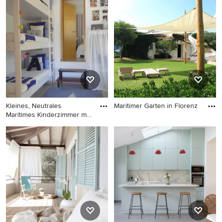
Maritime Schmale Küche
Aviv
ohne Insel in U-Form mit
flächenbündigen
Schrankfronten, weißen
Schränken und
Küchenrückwand in Weiß in
Sevilla
Kleines, Neutrales
Maritimer Garten in Florenz
Maritimes Kinderzimmer mit
Maritimer Garten in Florenz
Schl
Kleines, Neutrales Maritimes
Kinderzimmer mit Schlafplatz
und weißer Wandfarbe in
Sonstige