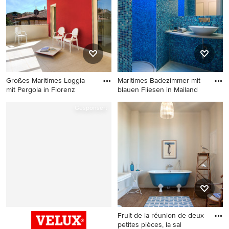
profilierten Schrankfronten,
weißen Schränken,
Arbeitsplatte aus Holz,
bunter Rückwand und
Rückwand aus
Keramikfliesen in Sonstige
Großes Maritimes Loggia
Maritimes Badezimmer mit
mit Pergola in Florenz
blauen Fliesen in Mailand
Großes Maritimes Loggia mit
Maritimes Badezimmer mit
Gesponsert
Pergola in Florenz
blauen Fliesen in Mailand
Fruit de la réunion de deux
petites pièces, la sal