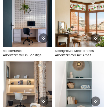
mit braunem Holzboden und
in Bordeaux
freistehendem Schreibtisch
in Bologna
Mediterranes
Mittelgroßes Mediterranes
Arbeitszimmer in Sonstige
Arbeitszimmer mit Arbeit
Mediterranes Arbeitszimmer
Mittelgroßes Mediterranes
in Sonstige
Arbeitszimmer mit
Arbeitsplatz, beiger
Wandfarbe, dunklem
Holzboden, freistehendem
Schreibtisch und braunem
Boden in Barcelona