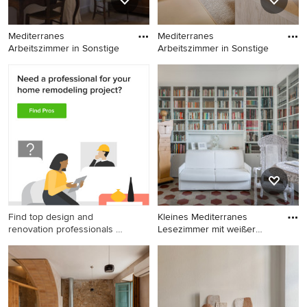
Mediterranes
Mediterranes
Arbeitszimmer in Sonstige
Arbeitszimmer in Sonstige
Mediterranes Arbeitszimmer
Mediterranes Arbeitszimmer
in Sonstige
in Sonstige
Find top design and
Kleines Mediterranes
renovation professionals on
Lesezimmer mit weißer
Houzz
Wandfar
Kleines Mediterranes
Lesezimmer mit weißer
Wandfarbe, Keramikboden
und freistehendem