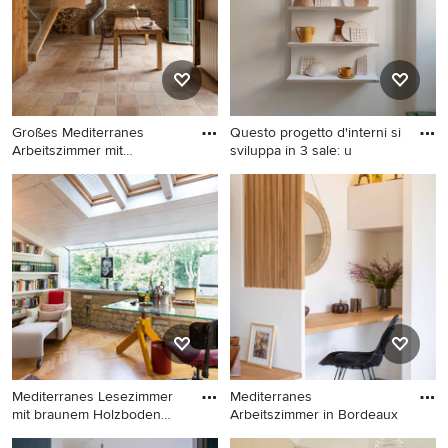
Schreibtisch in Catania-
Palermo
Großes Mediterranes
Questo progetto d'interni si
Arbeitszimmer mit
sviluppa in 3 sale: u
Arbeitsplatz
Großes Mediterranes
Mediterranes Arbeitszimmer
Arbeitszimmer mit
mit Studio in Sonstige
Arbeitsplatz, brauner
Wandfarbe und
freistehendem Schreibtisch
in Barcelona
Mediterranes Lesezimmer
Mediterranes
mit braunem Holzboden
Arbeitszimmer in Bordeaux
und
Mediterranes Lesezimmer
Mediterranes Arbeitszimmer