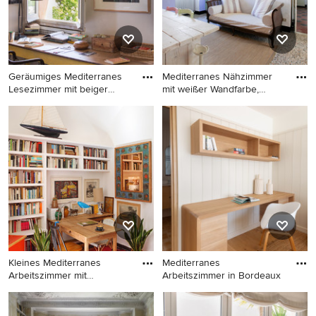
Schreibtisch in Barcelona
Geräumiges Mediterranes
Mediterranes Nähzimmer
Lesezimmer mit beiger
mit weißer Wandfarbe,
Wand
Beton
Geräumiges Mediterranes
Mediterranes Nähzimmer mit
Lesezimmer mit beiger
weißer Wandfarbe,
Wandfarbe und beigem
Betonboden, freistehendem
Boden in Sonstige
Schreibtisch und beigem
Boden in Mailand
Kleines Mediterranes
Mediterranes
Arbeitszimmer mit
Arbeitszimmer in Bordeaux
Arbeitsplat
Kleines Mediterranes
Mediterranes Arbeitszimmer
Arbeitszimmer mit
in Bordeaux