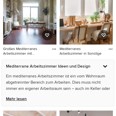
Arbeitsplatz, weißer
Wandfarbe und
freistehendem Schreibtisch
in Madrid
Großes Mediterranes
Mediterranes
Arbeitszimmer mit
Arbeitszimmer in Sonstige
Arbeitsplatz
Großes Mediterranes
Mediterranes Arbeitszimmer
Mediterrane Arbeitszimmer Ideen und Design
Arbeitszimmer mit
in Sonstige
Arbeitsplatz, beiger
Ein mediterranes Arbeitszimmer ist ein vom Wohnraum
Wandfarbe und
abgetrennter Bereich zum Arbeiten. Dies muss nicht
freistehendem Schreibtisch
immer ein eigener Arbeitsraum sein – auch im Keller oder
in Marseille
im Wohnbereich lässt sich mit cleveren Ideen ein kleines
Mehr lesen
Büro oder Home Office einrichten. Je nachdem, welche
Art von Arbeit Sie verrichten, können Sie Ihren
Schreibtisch auch im Wohnzimmer oder einem anderen