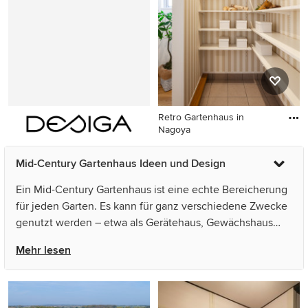
Retro Gartenhaus in
Nagoya
Retro Gartenhaus in Nagoya
Mid-Century Gartenhaus Ideen und Design
Ein Mid-Century Gartenhaus ist eine echte Bereicherung
für jeden Garten. Es kann für ganz verschiedene Zwecke
genutzt werden – etwa als Gerätehaus, Gewächshaus
oder als Gartenlaube. Darüber hinaus ist ein
Mehr lesen
Gartenhäuschen ein Hingucker für die Gartengestaltung.
Sieht man von der Größe ab, stehen Retro Gartenhäuser
in Design und Komfort Wohnhäusern in nichts nach.
Vielleicht befindet sich auf Ihrem Grundstück ein alter