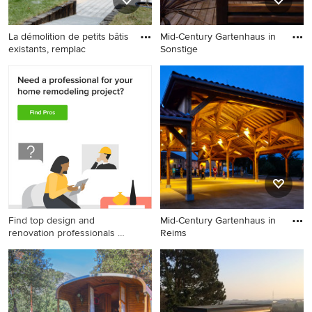
La démolition de petits bâtis
Mid-Century Gartenhaus in
existants, remplac
Sonstige
Retro Gartenhaus in Nantes
Mid-Century Gartenhaus in
Sonstige
Find top design and
Mid-Century Gartenhaus in
renovation professionals on
Reims
Houzz
Mid-Century Gartenhaus in
Reims