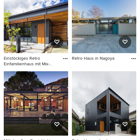
Mix-Fassade, weißer
Fassadenfarbe, Pultdach und
Blechdach in Sonstige
Einstöckiges Retro
Retro Haus in Nagoya
Einfamilienhaus mit Mix-
Retro Haus in Nagoya
Fassade
Einstöckiges Retro
Einfamilienhaus mit Mix-
Fassade, schwarzer
Fassadenfarbe, Flachdach,
Blechdach, schwarzem Dach
und Wandpaneelen in
Sonstige