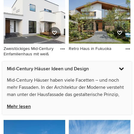
Blechdach in Tokio
Zweistöckiges Mid-Century
Retro Haus in Fukuoka
Einfamilienhaus mit weiß
Retro Haus in Fukuoka
Zweistöckiges Mid-Century
Mid-Century Häuser Ideen und Design
Einfamilienhaus mit weißer
Fassadenfarbe in Sonstige
Mid-Century Häuser haben viele Facetten – und noch
mehr Fassaden. In der Architektur der Moderne versteht
man unter der Hausfassade das gestalterische Prinzip,
nach der ein Gebäude entworfen und gebaut wurde.
Mehr lesen
Wenn Sie vorhaben, ein Mid-Century Haus zu bauen,
sollten Sie der Gestaltung der Fassade besondere
Aufmerksamkeit widmen. Fassaden kehren das Innere
eines Hauses nach außen – oder auch nicht! Im besten