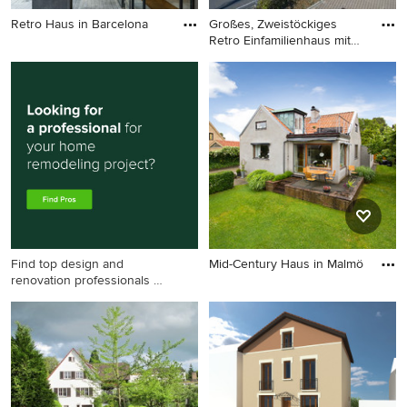
Retro Haus in Barcelona
Großes, Zweistöckiges
Retro Einfamilienhaus mit
Retro Haus in Barcelona
Pu
Großes, Zweistöckiges Retro
Einfamilienhaus mit Pultdach,
Blechdach, weißer
Fassadenfarbe und grauem
Dach in Sonstige
Find top design and
Mid-Century Haus in Malmö
renovation professionals on
Mid-Century Haus in Malmö
Houzz