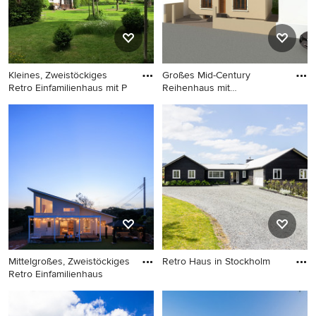
Kleines, Zweistöckiges
Großes Mid-Century
Retro Einfamilienhaus mit P
Reihenhaus mit
Backsteinfassade
Kleines, Zweistöckiges Retro
Großes Mid-Century
Einfamilienhaus mit
Reihenhaus mit
Putzfassade, weißer
Backsteinfassade, oranger
Fassadenfarbe, Satteldach
Fassadenfarbe, Satteldach,
und Ziegeldach in Stuttgart
Ziegeldach und rotem Dach
in Lyon
Mittelgroßes, Zweistöckiges
Retro Haus in Stockholm
Retro Einfamilienhaus
Retro Haus in Stockholm
Mittelgroßes, Zweistöckiges
Retro Einfamilienhaus mit