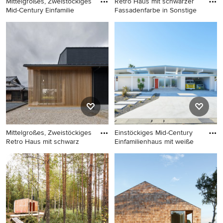
Mittelgroßes, Zweistöckiges
Retro Haus mit schwarzer
Mid-Century Einfamilie
Fassadenfarbe in Sonstige
Mittelgroßes, Zweistöckiges
Retro Haus mit schwarzer
Mid-Century Einfamilienhaus
Fassadenfarbe in Sonstige
mit Glasfassade, brauner
Fassadenfarbe und
Flachdach in Düsseldorf
Mittelgroßes, Zweistöckiges
Einstöckiges Mid-Century
Retro Haus mit schwarz
Einfamilienhaus mit weiße
Mittelgroßes, Zweistöckiges
Einstöckiges Mid-Century
Retro Haus mit schwarzer
Einfamilienhaus mit weißer
Fassadenfarbe, Satteldach
Fassadenfarbe und
und Blechdach in Sonstige
Satteldach in Sonstige