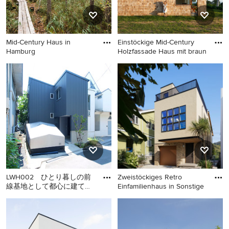
Mid-Century Haus in
Einstöckige Mid-Century
Hamburg
Holzfassade Haus mit braun
Mid-Century Haus in
Einstöckige Mid-Century
Hamburg
Holzfassade Haus mit
brauner Fassadenfarbe und
Satteldach in Sonstige
LWH002 ひとり暮しの前
Zweistöckiges Retro
線基地として都心に建てた
Einfamilienhaus in Sonstige
小さな家 道路側外観。車と
Zweistöckiges Mid-Century
Zweistöckiges Retro
バイクを所有している
Einfamilienhaus mit grauer
Einfamilienhaus in Sonstige
Fassadenfarbe, Pultdach und