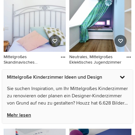
Schlafplatz und braunem
Schlafplatz, weißer
Holzboden in Sonstige
Wandfarbe, hellem
Holzboden und beigem
Boden in Paris
Mittelgroßes
Neutrales, Mittelgroßes
Skandinavisches
Eklektisches Jugendzimmer
Kinderzimmer mit Schl
Mittelgroßes
Neutrales, Mittelgroßes
Mittelgroße Kinderzimmer Ideen und Design
Skandinavisches
Eklektisches Jugendzimmer
Kinderzimmer mit
mit Schlafplatz, weißer
Sie suchen Inspiration, um Ihr Mittelgroßes Kinderzimmer
Schlafplatz, weißer
Wandfarbe, dunklem
zu renovieren oder planen ein Designer-Kinderzimmer
Wandfarbe, hellem
Holzboden und braunem
von Grund auf neu zu gestalten? Houzz hat 6.628 Bilder
Holzboden und weißem
Boden in München
der besten Designer, Inneneinrichter und Architekten
Boden in Paris
Mehr lesen
dieses Landes, unter anderem von Stylingbolaget und
Paolo Fusco Photo. Sehen Sie sich Fotos in vielen
verschiedenen Farben und Stilen an – wenn Sie ein