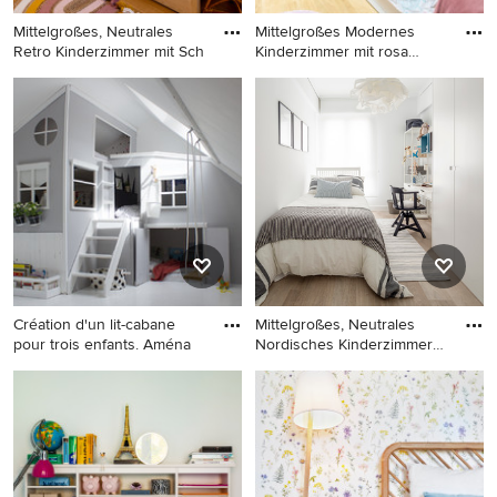
Mittelgroßes, Neutrales
Mittelgroßes Modernes
Retro Kinderzimmer mit Sch
Kinderzimmer mit rosa
Wandfa
Mittelgroßes, Neutrales Retro
Mittelgroßes Modernes
Kinderzimmer mit
Kinderzimmer mit rosa
Schlafplatz, beiger
Wandfarbe, hellem
Wandfarbe, hellem
Holzboden, beigem Boden,
Holzboden, braunem Boden
Tapetenwänden und
und Tapetenwänden in Paris
Schlafplatz in Toulouse
Création d'un lit-cabane
Mittelgroßes, Neutrales
pour trois enfants. Aména
Nordisches Kinderzimmer
mi
Neutrales, Mittelgroßes
Mittelgroßes, Neutrales
Modernes Kinderzimmer mit
Nordisches Kinderzimmer mit
grauer Wandfarbe, weißem
Schlafplatz, weißer
Boden und Schlafplatz in
Wandfarbe und braunem
Sonstige
Holzboden in Bilbao