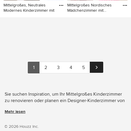
Mittelgroßes, Neutrales
Mittelgroßes Nordisches
Modernes Kinderzimmer mit
Mädchenzimmer mit
Schlafpl
Mittelgroßes, Neutrales
Mittelgroßes Nordisches
Modernes Kinderzimmer mit
Mädchenzimmer mit
Arbeitsecke, braunem
Schlafplatz, rosa Wandfarbe,
Holzboden und bunten
beigem Boden und hellem
Wänden in Paris
Holzboden in Paris
1
2
3
4
5
Sie suchen Inspiration, um Ihr Mittelgroßes Kinderzimmer
zu renovieren oder planen ein Designer-Kinderzimmer von
Grund auf neu zu gestalten? Houzz hat 6.628 Bilder der
Mehr lesen
besten Designer, Inneneinrichter und Architekten dieses
Landes, unter anderem von EcoConfiance Rénovation und
Silvia Mallafré, Bioarquitectura e Interiorismo. Sehen Sie
© 2026 Houzz Inc.