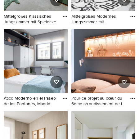
Mittelgroßes Klassisches
Mittelgroßes Modernes
Jungszimmer mit Spielecke
Jungszimmer mit
Schlafplatz,
Mittelgroßes Klassisches
Mittelgroßes Modernes
Jungszimmer mit Spielecke,
Jungszimmer mit Schlafplatz,
grüner Wandfarbe,
grauer Wandfarbe und
Teppichboden, grauem
hellem Holzboden in
Boden und Tapetenwänden
Stockholm
in Dresden
Ático Moderno en el Paseo
Pour ce projet au cœur du
de los Pontones, Madrid
6ème arrondissement de L
Mittelgroßes, Neutrales
Mittelgroßes, Neutrales
Modernes Kinderzimmer mit
Modernes Jugendzimmer mit
Arbeitsecke, braunem
Schlafplatz, blauer
Holzboden und
Wandfarbe und hellem