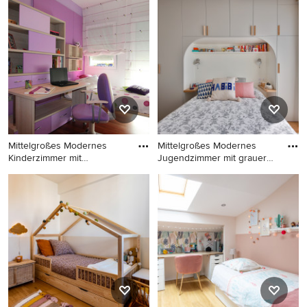
Modernes Jugendzimmer mit
Kinderzimmer mit weißer
weißer Wandfarbe, braunem
Wandfarbe, hellem
Holzboden und braunem
Holzboden und Schlafplatz in
Boden in Bremen
Rom
Mittelgroßes Modernes
Mittelgroßes Modernes
Kinderzimmer mit
Jugendzimmer mit grauer
Schlafplatz
Wand
Mittelgroßes Modernes
Mittelgroßes Modernes
Kinderzimmer mit
Jugendzimmer mit grauer
Schlafplatz, dunklem
Wandfarbe und hellem
Holzboden und bunten
Holzboden in Paris
Wänden in Barcelona