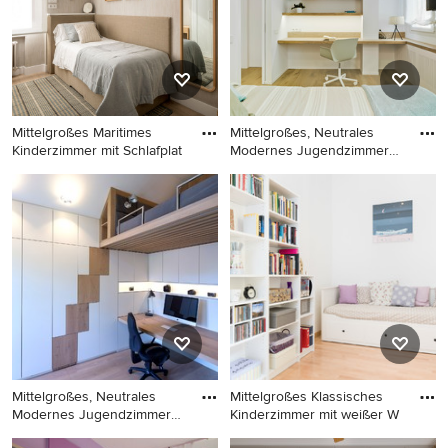
Tapetenwänden in Madrid
Holzboden in Lyon
Mittelgroßes Maritimes
Mittelgroßes, Neutrales
Kinderzimmer mit Schlafplat
Modernes Jugendzimmer
mit
Mittelgroßes Maritimes
Mittelgroßes, Neutrales
Kinderzimmer mit
Modernes Jugendzimmer mit
Schlafplatz, beiger
Arbeitsecke, weißer
Wandfarbe, Laminat und
Wandfarbe und hellem
Tapetenwänden in Bilbao
Holzboden in Sonstige
Mittelgroßes, Neutrales
Mittelgroßes Klassisches
Modernes Jugendzimmer
Kinderzimmer mit weißer W
mit
Mittelgroßes, Neutrales
Mittelgroßes Klassisches