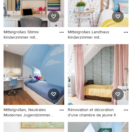
Mittelgroßes Stilmix
Mittelgroßes Landhaus
Kinderzimmer mit
Kinderzimmer mit
Arbeitsecke,
Schlafplatz
Mittelgroßes Stilmix
Mittelgroßes Landhaus
Kinderzimmer mit
Kinderzimmer mit
Arbeitsecke, weißer
Schlafplatz, bunten Wänden
Wandfarbe, Keramikboden
und Tapetenwänden in
und grauem Boden in
Nantes
Hannover
Mittelgroßes, Neutrales
Rénovation et décoration
Modernes Jugendzimmer
d'une chambre de jeune fi
mit
Mittelgroßes, Neutrales
Mittelgroßes Modernes
Modernes Jugendzimmer mit
Kinderzimmer mit