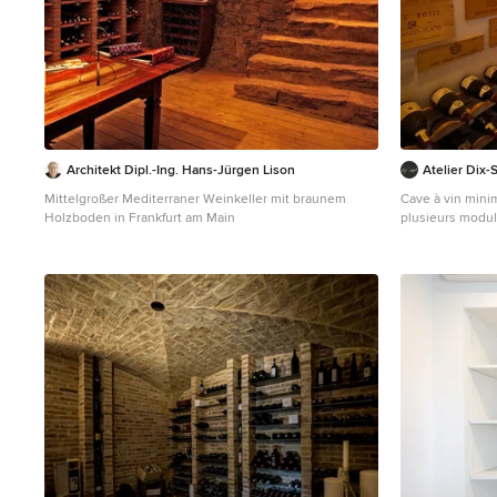
Architekt Dipl.-Ing. Hans-Jürgen Lison
Atelier Dix-
Mittelgroßer Mediterraner Weinkeller mit braunem
Cave à vin mini
Holzboden in Frankfurt am Main
plusieurs modul
cette cave à vi
permettre d'ent
ondulés ont été
optimal des diff
inclinaison moye