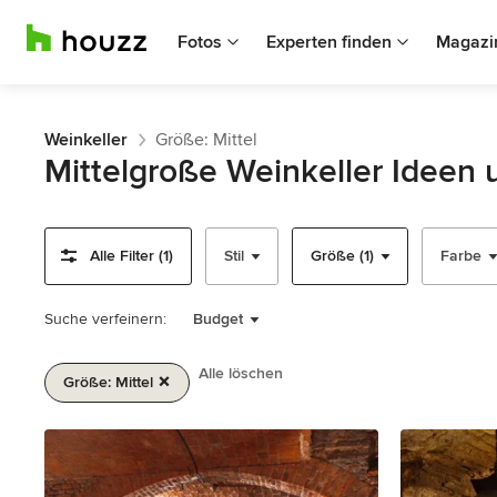
Fotos
Experten finden
Magazi
Weinkeller
Größe: Mittel
Mittelgroße Weinkeller Ideen
Alle Filter (1)
Stil
Größe (1)
Farbe
Suche verfeinern:
Budget
Alle löschen
Größe: Mittel
1
von
2