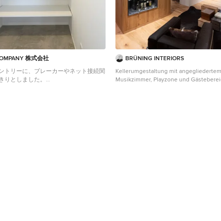
COMPANY 株式会社
BRÜNING INTERIORS
ントリーに、ブレーカーやネット接続関
Kellerumgestaltung mit angegliedertem
きりとしました。
Musikzimmer, Playzone und Gästebereich. Fotog
derner Weinkeller in Sonstige
Artur Lik Architekt: Fries Architekten
Mittelgroßer Industrial Weinkeller mit 
Holzboden