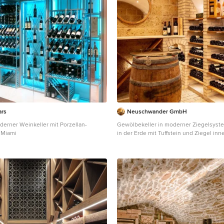
ars
Neuschwander GmbH
derner Weinkeller mit Porzellan-
Gewölbekeller in moderner Ziegelsyst
 Miami
in der Erde mit Tuffstein und Ziegel in
Weinkeller ausgebaut.
Mittelgroßer Klassischer Weinkeller mit
Backsteinboden in München