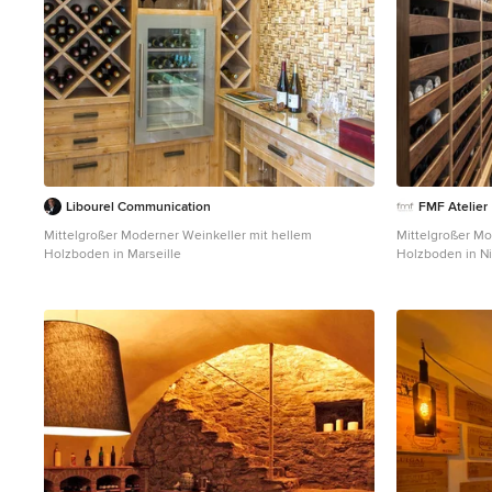
Libourel Communication
FMF Atelier
Mittelgroßer Moderner Weinkeller mit hellem
Mittelgroßer Mo
Holzboden in Marseille
Holzboden in N