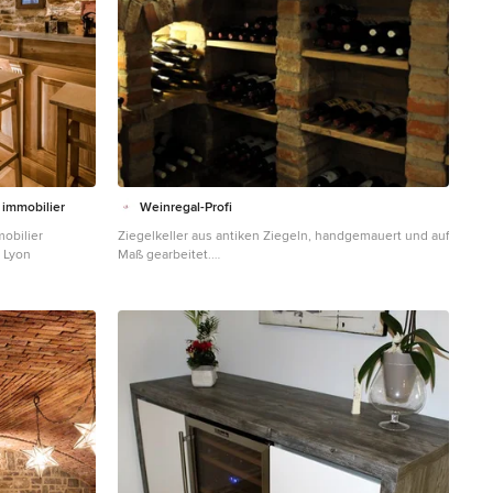
 immobilier
Weinregal-Profi
obilier
Ziegelkeller aus antiken Ziegeln, handgemauert und auf
n Lyon
Maß gearbeitet.
Mittelgroßer Klassischer Weinkeller in Stuttgart