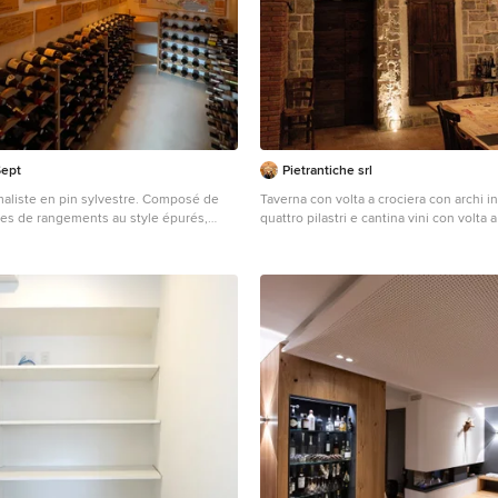
Sept
Pietrantiche srl
maliste en pin sylvestre. Composé de
Taverna con volta a crociera con archi in
es de rangements au style épurés,
quattro pilastri e cantina vini con volta 
n à été conçue sur mesure pour
padiglione con un unghia frontale e due 
reposer 228 bouteilles. Les éléments
in mattone vecchio da recupero. Volte m
 pensé pour permettre un maintient
in locale nuovo di mq. 72.
érents formats de bouteilles avec une
nne de 6° vers l'arrière.