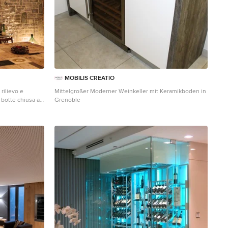
MOBILIS CREATIO
 rilievo e
Mittelgroßer Moderner Weinkeller mit Keramikboden in
a botte chiusa a
Grenoble
unghie laterali,
ontate in 8 ore,