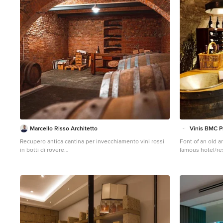
Marcello Risso Architetto
Vinis BMC P
Recupero antica cantina per invecchiamento vini rossi
Font of an old a
in botti di rovere
famous hotel/res
Mittelgroßer Uriger Weinkeller mit Betonboden in
(near Beaune). Furniture : VINIS
Sonstige
wineracks, Friax
integrated in w