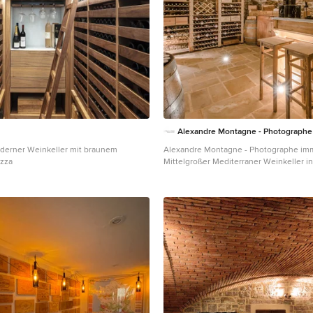
Alexandre Montagne - Photographe
derner Weinkeller mit braunem
Alexandre Montagne - Photographe imm
izza
Mittelgroßer Mediterraner Weinkeller i