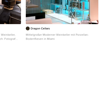
Dragon Cellars
 Weinkeller,
Mittelgroßer Moderner Weinkeller mit Porzellan-
raf:
Bodenfliesen in Miami
braunem