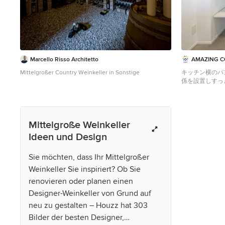
Marcello Risso Architetto
AMAZING 
Mittelgroßer Country Weinkeller in Sonstige
キッチン横のパ
係を設置しすっ
Mittelgroßer Mo
Mittelgroße Weinkeller
Ideen und Design
Sie möchten, dass Ihr Mittelgroßer
Weinkeller Sie inspiriert? Ob Sie
renovieren oder planen einen
Designer-Weinkeller von Grund auf
neu zu gestalten – Houzz hat 303
Bilder der besten Designer,