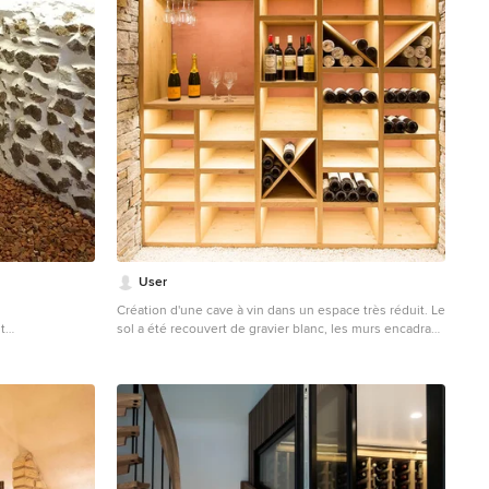
User
Création d'une cave à vin dans un espace très réduit. Le
t
sol a été recouvert de gravier blanc, les murs encadrant
le meuble ont été couverts de pierre grise avec
quelques tonalités de beige. Le mur du fond a été
enduit dans une teinte brique. Le meuble en chêne
que nous avons dessiné a été fabriqué sur mesure par
un artisan ébéniste. Le plafond a également ét
recouvert de chêne. La lumière a été intégrée au
meuble afin de mettre en valeur les bouteilles de vin.