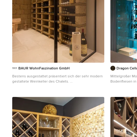
BAUR WohnFaszination GmbH
Dragon Cell
Bestens ausgestattet präsentiert sich der sehr modern
Mittelgroßer Mo
gestaltete Weinkeller des Chalets.
Bodenfliesen in
Mittelgroßer Moderner Weinkeller in Sonstige