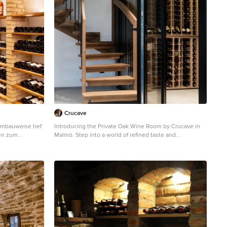
Crucave
embauweise tief
Introducing the Private Oak Wine Room by Crucave in
nen zum
Malmö. Step into a world of refined taste and
craftsmanship with the exclusive Crucave Wine Room.
Nestled in a private residence, this bespoke cellar
showcases a seamless fusion of form and function. With
a cooling system, every bottle is housed at the optimal
temperature, preserving the essence of every pour.