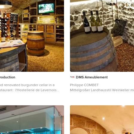
roduction
DMS Ameublement
nd renovated burgunder cellar in a
Philippe COMBET
taurant : l'Hostellerie de Levernois
Mittelgroßer Landhausstil Weinkeller mi
 for the limestone
Terrakottaboden in Lyon
 for the iron bottle holders well
ood boxes.