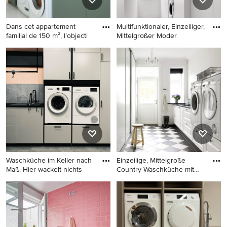
Dans cet appartement
Multifunktionaler, Einzeiliger,
familial de 150 m², l’objecti
Mittelgroßer Moder
Einzeilige, Mittelgroße
Multifunktionaler, Einzeiliger,
Moderne Waschküche mit
Mittelgroßer Moderner
Einbauwaschbecken, grünen
Hauswirtschaftsraum mit
Schränken, Arbeitsplatte aus
flächenbündigen
Holz, weißer Wandfarbe,
Schrankfronten, weißen
Keramikboden,
Schränken, weißer
Waschmaschine und
Wandfarbe und
Trockner nebeneinander,
Waschmaschine und
weißem Boden und beiger
Trockner gestapelt in Berlin
Arbeitsplatte in Paris
Waschküche im Keller nach
Einzeilige, Mittelgroße
Maß. Hier wackelt nichts
Country Waschküche mit
pro
Mittelgroßer Moderner
Einzeilige, Mittelgroße
Hauswirtschaftsraum in
Country Waschküche mit
Hamburg
profilierten Schrankfronten,
weißen Schränken, weißer