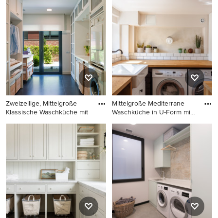
Zweizeiliger, Mittelgroßer
Hauswirtschaftsraum mit
Moderner
flächenbündigen
Hauswirtschaftsraum mit
Schrankfronten, weißen
weißen Schränken, Laminat-
Schränken und weißer
Arbeitsplatte, weißer
Wandfarbe in Stockholm
Wandfarbe, Waschmaschine
und Trockner nebeneinander
und weißer Arbeitsplatte in
Frankfurt am Main
Zweizeilige, Mittelgroße
Mittelgroße Mediterrane
Klassische Waschküche mit
Waschküche in U-Form mit
L
Zweizeilige, Mittelgroße
Mittelgroße Mediterrane
Klassische Waschküche mit
Waschküche in U-Form mit
Schrankfronten mit vertiefter
Landhausspüle, weißen
Füllung, weißen Schränken,
Schränken, Arbeitsplatte aus
weißer Wandfarbe,
Holz, Küchenrückwand in
Keramikboden und
Weiß, Rückwand aus
Waschmaschine und
Metrofliesen, weißer
Trockner gestapelt in
Wandfarbe und
Barcelona
Terrakottaboden in Paris