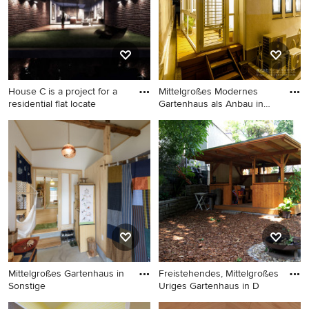
House C is a project for a
Mittelgroßes Modernes
residential flat locate
Gartenhaus als Anbau in
Sons
Mittelgroßer Moderner
Mittelgroßes Modernes
Geräteschuppen als Anbau in
Gartenhaus als Anbau in
London
Sonstige
Mittelgroßes Gartenhaus in
Freistehendes, Mittelgroßes
Sonstige
Uriges Gartenhaus in D
Mittelgroßes Gartenhaus in
Freistehendes, Mittelgroßes