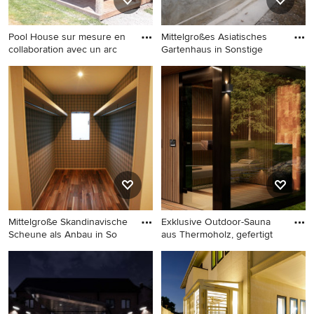
Pool House sur mesure en
Mittelgroßes Asiatisches
collaboration avec un arc
Gartenhaus in Sonstige
Freistehendes, Mittelgroßes
Mittelgroßes Asiatisches
Gartenhaus in Sonstige
Gartenhaus in Sonstige
Mittelgroße Skandinavische
Exklusive Outdoor-Sauna
Scheune als Anbau in So
aus Thermoholz, gefertigt
Mittelgroße Skandinavische
Mittelgroßer, Freistehender
Scheune als Anbau in
Moderner Geräteschuppen in
Sonstige
Sonstige