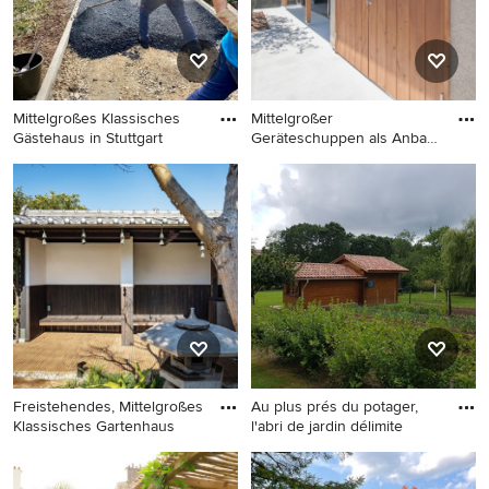
Mittelgroßes Klassisches
Mittelgroßer
Gästehaus in Stuttgart
Geräteschuppen als Anbau
in Sonstige
Mittelgroßes Klassisches
Mittelgroßer
Gästehaus in Stuttgart
Geräteschuppen als Anbau in
Sonstige
Freistehendes, Mittelgroßes
Au plus prés du potager,
Klassisches Gartenhaus
l'abri de jardin délimite
Freistehendes, Mittelgroßes
Freistehender, Mittelgroßer
Klassisches Gartenhaus in
Landhaus Geräteschuppen in