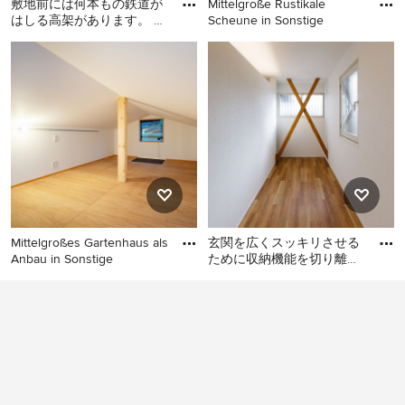
敷地前には何本もの鉄道が
Mittelgroße Rustikale
はしる高架があります。 電
Scheune in Sonstige
車の音を遮り、電車と道路
Mittelgroßes Modernes
Mittelgroße Rustikale
からプライバシーを守りな
Gartenhaus als Arbeitsplatz,
Scheune in Sonstige
Studio oder Werkraum in
Tokio
Mittelgroßes Gartenhaus als
玄関を広くスッキリさせる
Anbau in Sonstige
ために収納機能を切り離
し、玄関の隣の部屋を２分
Mittelgroßes Gartenhaus als
Freistehendes, Mittelgroßes
割し玄関側をシューズクロ
Anbau in Sonstige
Gartenhaus in Osaka
ークに