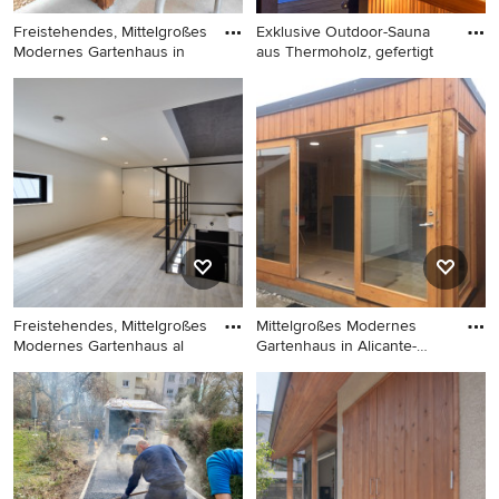
Freistehendes, Mittelgroßes
Exklusive Outdoor-Sauna
Modernes Gartenhaus in
aus Thermoholz, gefertigt
Freistehendes, Mittelgroßes
Mittelgroßer, Freistehender
Modernes Gartenhaus in
Moderner Geräteschuppen in
Lyon
Sonstige
Freistehendes, Mittelgroßes
Mittelgroßes Modernes
Modernes Gartenhaus al
Gartenhaus in Alicante-
Costa
Freistehendes, Mittelgroßes
Mittelgroßes Modernes
Modernes Gartenhaus als
Gartenhaus in Alicante-Costa
Arbeitsplatz, Studio oder
Blanca
Werkraum in Tokio