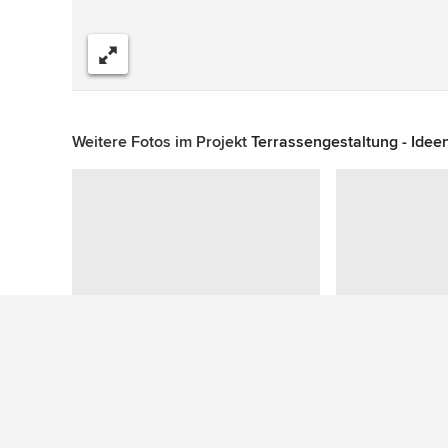
Teilen
Weitere Fotos im Projekt
Terrassengestaltung - Idee
Zu diesem Foto wurden keine Fragen gestellt
Mehr Ideen: Moderne Terrassen