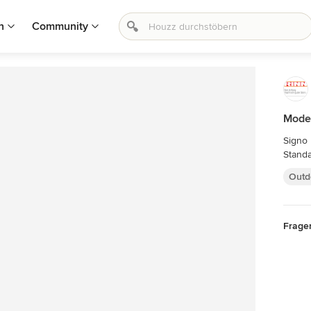
n
Community
Moder
Signo 
Standa
Outd
Frage