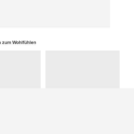
Speichern
n zum Wohlfühlen
Sie haben eine Frage zu diesem Foto? Fragen Sie unsere Community.