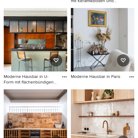
mit Keramikboden und
Moderne Hausbar in Paris
grauem
Große Moderne Hausbar mit
Keramikboden und grauem
Boden in Kyoto
Moderne Hausbar in U-
Moderne Hausbar in Paris
Form mit flächenbündigen
Moderne Hausbar in Paris
Schr
Moderne Hausbar in U-Form
mit flächenbündigen
Schrankfronten, bunter
Rückwand, beigem Boden
und schwarzer Arbeitsplatte
in Sonstige