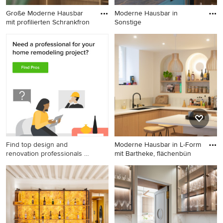
Große Moderne Hausbar
Moderne Hausbar in
mit profilierten Schrankfron
Sonstige
Große Moderne Hausbar mit
Moderne Hausbar in Sonstige
profilierten Schrankfronten in
Alicante-Costa Blanca
Find top design and
Moderne Hausbar in L-Form
renovation professionals on
mit Bartheke, flächenbün
Houzz
Moderne Hausbar in L-Form
mit Bartheke,
flächenbündigen
Schrankfronten, hellen
Holzschränken,
Quarzwerkstein-