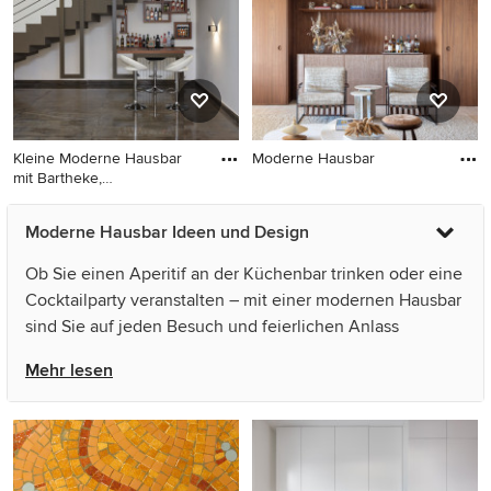
Kleine Moderne Hausbar
Moderne Hausbar
mit Bartheke,
Moderne Hausbar
Schweberegale
Kleine Moderne Hausbar mit
Moderne Hausbar Ideen und Design
Bartheke, Schweberegalen
und grauem Boden in
Ob Sie einen Aperitif an der Küchenbar trinken oder eine
Sonstige
Cocktailparty veranstalten – mit einer modernen Hausbar
sind Sie auf jeden Besuch und feierlichen Anlass
vorbereitet. Vom Barschrank im Wohnzimmer bis zur
Mehr lesen
professionell eingerichteten Kellerbar: wie die Bilder
zeigen, sind die Ideen, wie sie eine moderne Hausbar
einrichten können, vielfältig. Theke, Barhocker, eine
Grundausstattung an Spirituosen sowie das richtige
Barzubehör zum Zubereiten von Cocktails und