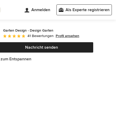
Anmelden
Als Experte registrieren
Garten Design - Design Garten
Profil ansehen
41 Bewertungen
Durchschnittliche Bewertung: 5 von 5 Sternen
Nachricht senden
 zum Entspannen