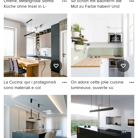
Offene, Mittelgroße Stilmix
So schön mit Bauherrn die
Küche ohne Insel in L-
Mut zu Farbe haben! Und
Offene, Mittelgroße Stilmix
Offene, Kleine Stilmix Küche
Küche ohne Insel in L-Form
in L-Form mit schwarzen
mit Landhausspüle, weißen
Schränken, Quarzwerkstein-
Schränken, Arbeitsplatte aus
Arbeitsplatte,
Holz, Küchenrückwand in
Küchenrückwand in Grün,
Grün, Küchengeräten aus
Rückwand aus Metrofliesen,
Edelstahl, Keramikboden und
braunem Holzboden, weißer
beigem Boden in Marseille
Arbeitsplatte und Tapete in
München
La Cucina: qui i protagonisti
On adore cette jolie cuisine
sono materiali e col
lumineuse, ouverte su
Offene, Kleine Moderne
Offene, Kleine
Küche in L-Form mit
Skandinavische Küche ohne
integriertem Waschbecken,
Insel in L-Form mit
flächenbündigen
Unterbauwaschbecken,
Schrankfronten, grauen
Kassettenfronten, weißen
Schränken, Marmor-
Schränken, Arbeitsplatte aus
Arbeitsplatte,
Holz, Küchenrückwand in