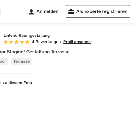
Anmelden
Als Experte registrieren
Linterio Raumgestaltung
Profil ansehen
4 Bewertungen
Durchschnittliche Bewertung: 5 von 5 Sternen
or Staging/ Gestaltung Terrasse
oor
Terrasse
n zu diesem Foto