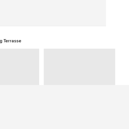
Speichern
g Terrasse
Sie haben eine Frage zu diesem Foto? Fragen Sie unsere Community.