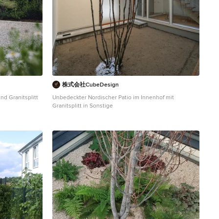
株式会社CubeDesign
nd Granitsplitt
Unbedeckter Nordischer Patio im Innenhof mit
Granitsplitt in Sonstige