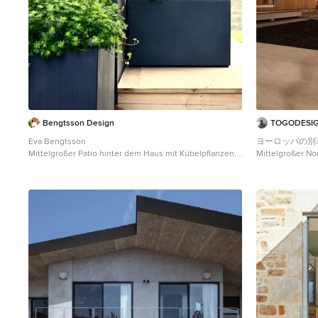
Bengtsson Design
TOGODESI
Eva Bengtsson
ヨーロッパの別
Mittelgroßer Patio hinter dem Haus mit Kübelpflanzen,
Mittelgroßer No
Granitsplitt und Markisen in Stockholm
und Granitsplitt