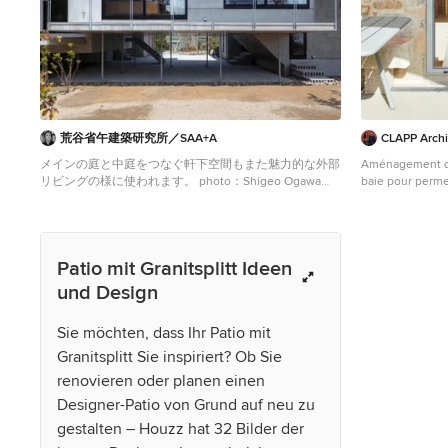
荒谷省午建築研究所／SAA+A
CLAPP Archi
メインの庭と中庭をつなぐ軒下空間もまた魅力的な外部
Aménagement d'un
リビングの様に使われます。 photo：Shigeo Ogawa
baie pour perme
Großer, Überdachter Patio im Innenhof mit Granitsplitt
marche haute po
in Sonstige
Kleiner, Unbede
Granitsplitt in 
Patio mit Granitsplitt Ideen
und Design
Sie möchten, dass Ihr Patio mit
Granitsplitt Sie inspiriert? Ob Sie
renovieren oder planen einen
Designer-Patio von Grund auf neu zu
gestalten – Houzz hat 32 Bilder der