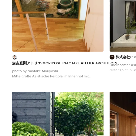
株式会社Cube
森吉直剛アトリエ/MORIYOSHI NAOTAKE ATELIER ARCHITECTS
Überdachter Asi
Granitsplitt in 
photo by Naotake Moriyoshi
Mittelgroße Asiatische Pergola im Innenhof mit
Granitsplitt in Sonstige