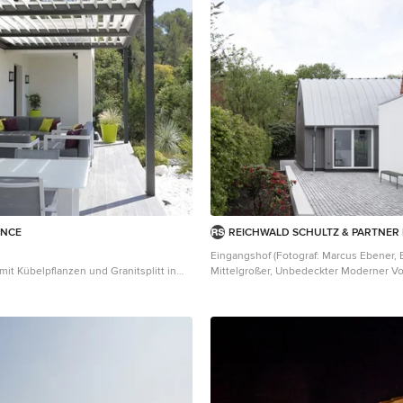
ENCE
REICHWALD SCHULTZ & PARTNER
Eingangshof (Fotograf: Marcus Ebener, B
mit Kübelpflanzen und Granitsplitt in
Mittelgroßer, Unbedeckter Moderner Vo
Granitsplitt in Hamburg