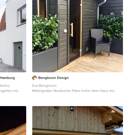
 Hamburg
Bengtsson Design
erlin)
Eva Bengtsson
rgarten mit
Mittelgroßer Nordischer Patio hinter dem Haus mit
Kübelpflanzen, Granitsplitt und Markisen in Stockholm