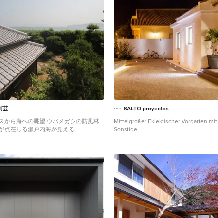
創芸
SALTO proyectos
スから海への眺望 ウバメガシの防風林
Mittelgroßer Eklektischer Vorgarten mit 
が点在しる瀬戸内海が見える
Sonstige
atischer Patio im Innenhof mit
 Markisen in Sonstige