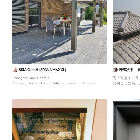
SKIA GmbH (SPANNMAXXL)
株式会社 
Fotograf: Andi Schmid
海の見えるテラ
Mittelgroßer Moderner Patio neben dem Haus mit
の向こうに島々
Granitsplitt und Markisen in Köln
Mittelgroßer Asi
Granitsplitt und