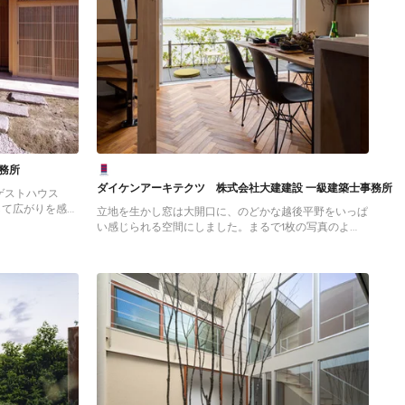
務所
ダイケンアーキテクツ 株式会社大建建設 一級建築士事務所
ゲストハウス
して広がりを感じ
立地を生かし窓は大開口に、のどかな越後平野をいっぱ
い感じられる空間にしました。まるで1枚の写真のよ
anitsplitt in
う。初夏は緑いっぱいに、秋は黄金色に、冬は純白に、
季節ごとに様々な風景を楽しめます。
Mittelgroßer Industrial Patio hinter dem Haus mit
Granitsplitt in Sonstige