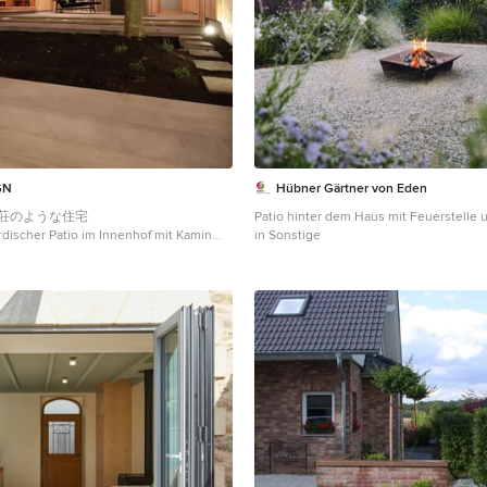
GN
Hübner Gärtner von Eden
荘のような住宅
Patio hinter dem Haus mit Feuerstelle u
rdischer Patio im Innenhof mit Kamin
in Sonstige
 in Nagoya