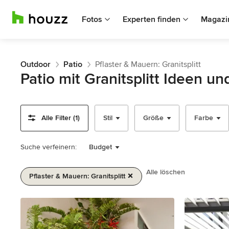
Fotos
Experten finden
Magazi
Outdoor
Patio
Pflaster & Mauern: Granitsplitt
Patio mit Granitsplitt Ideen u
Alle Filter (1)
Stil
Größe
Farbe
Suche verfeinern:
Budget
Alle löschen
Pflaster & Mauern: Granitsplitt
1
von
2