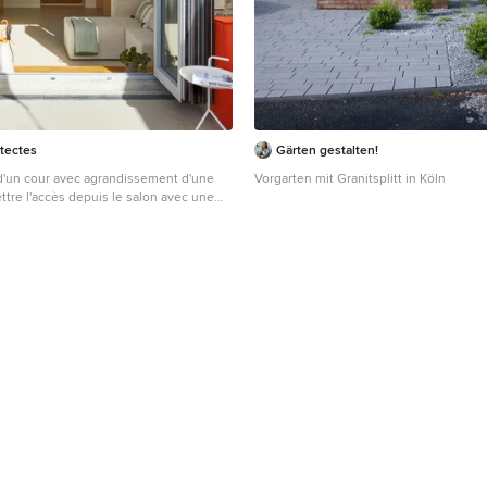
tectes
Gärten gestalten!
 cour avec agrandissement d'une
Vorgarten mit Granitsplitt in Köln
ttre l'accès depuis le salon avec une
ur faire une assise.
ckter Moderner Patio im Innenhof mit
Rennes