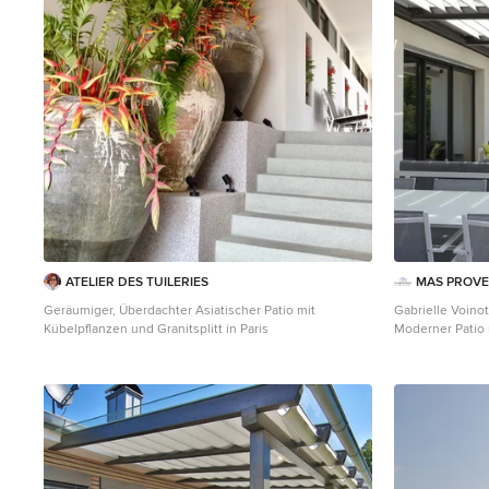
ATELIER DES TUILERIES
MAS PROV
Geräumiger, Überdachter Asiatischer Patio mit
Gabrielle Voinot
Kübelpflanzen und Granitsplitt in Paris
Moderner Patio 
Marseille