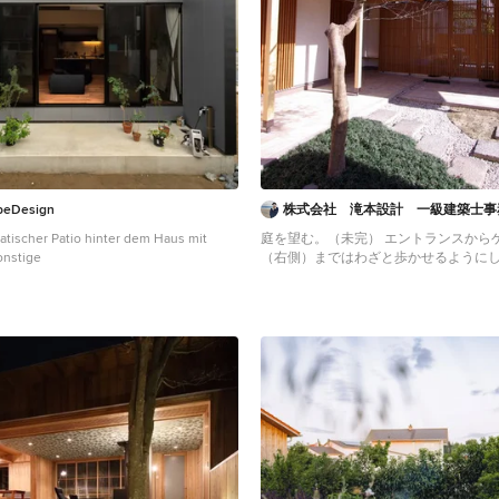
Design
株式会社 滝本設計 一級建築士事
atischer Patio hinter dem Haus mit
庭を望む。（未完） エントランスから
Sonstige
（右側）まではわざと歩かせるように
てもらう。
Überdachter Asiatischer Vorgarten mit Gr
Kyoto