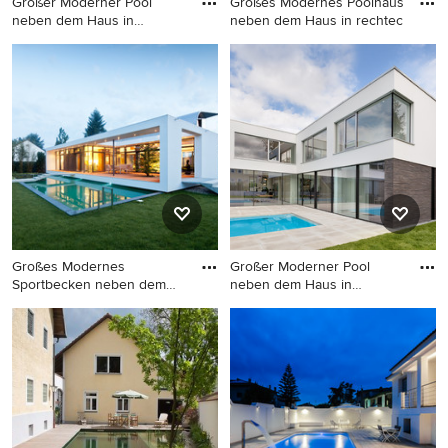
Großer Moderner Pool
Großes Modernes Poolhaus
neben dem Haus in
neben dem Haus in rechtec
rechteckige
Großer Moderner Pool neben
Großes Modernes Poolhaus
dem Haus in rechteckiger
neben dem Haus in
Form mit Betonplatten in
rechteckiger Form mit
Sonstige
Natursteinplatten in Köln
Großes Modernes
Großer Moderner Pool
Sportbecken neben dem
neben dem Haus in
Haus in rech
rechteckige
Großes Modernes
Großer Moderner Pool neben
Sportbecken neben dem
dem Haus in rechteckiger
Haus in rechteckiger Form
Form in München
mit Betonplatten in Berlin