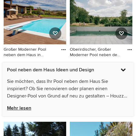
Natursteinplatten in Frankfurt
am Main
Großer Moderner Pool
Oberirdischer, Großer
neben dem Haus in
Moderner Pool neben dem
rechteckige
Haus
Großer Moderner Pool neben
Oberirdischer, Großer
Pool neben dem Haus Ideen und Design
dem Haus in rechteckiger
Moderner Pool neben dem
Form mit Dielen in Mailand
Haus in rechteckiger Form
Sie möchten, dass Ihr Pool neben dem Haus Sie
mit Betonboden in Dortmund
inspiriert? Ob Sie renovieren oder planen einen
Designer-Pool von Grund auf neu zu gestalten – Houzz
hat 975 Bilder der besten Designer, Inneneinrichter und
Mehr lesen
Architekten dieses Landes, unter anderem von Oskarch
architettura_Arch. Lino Cabras und WATERWORLD.
Sehen Sie sich Fotos in vielen verschiedenen Farben und
Stilen an – wenn Sie ein Pool-Design entdeckt haben,