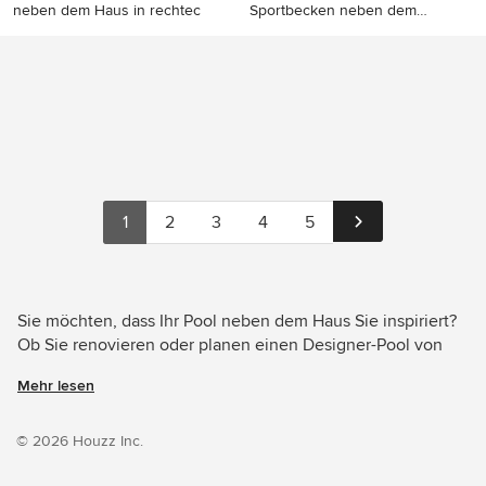
neben dem Haus in rechtec
Sportbecken neben dem
Haus i
Geräumiger Moderner Pool
Mittelgroßes Modernes
neben dem Haus in
Sportbecken neben dem
rechteckiger Form mit
Haus in rechteckiger Form
Betonplatten in Köln
mit Betonplatten in Lyon
1
2
3
4
5
Sie möchten, dass Ihr Pool neben dem Haus Sie inspiriert?
Ob Sie renovieren oder planen einen Designer-Pool von
Grund auf neu zu gestalten – Houzz hat 975 Bilder der
Mehr lesen
besten Designer, Inneneinrichter und Architekten dieses
Landes, unter anderem von BAU-WERK-STADT Architekten
Thomas Bechtold und pH-129 Przygoda + Hoppenhaus
© 2026 Houzz Inc.
Architekten PartGmbB. Sehen Sie sich Fotos in vielen