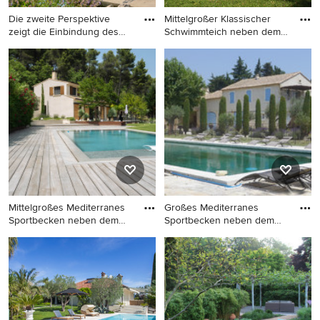
Die zweite Perspektive
Mittelgroßer Klassischer
zeigt die Einbindung des
Schwimmteich neben dem
Na
Ha
Mittelgroßer Mediterraner
Mittelgroßer Klassischer
Pool neben dem Haus in
Schwimmteich neben dem
rechteckiger Form mit Pool-
Haus in individueller Form
Gartenbau und
mit Wasserrutsche und
Natursteinplatten in Sonstige
Natursteinplatten in Stuttgart
Mittelgroßes Mediterranes
Großes Mediterranes
Sportbecken neben dem
Sportbecken neben dem
Ha
Haus in
Mittelgroßes Mediterranes
Großes Mediterranes
Sportbecken neben dem
Sportbecken neben dem
Haus in rechteckiger Form
Haus in rechteckiger Form
mit Pool-Gartenbau und
mit Natursteinplatten in
Dielen in Marseille
Grenoble