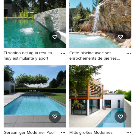
das Sie inspiriert, speichern Sie das Foto in einem
Ideenbuch oder kontaktieren Sie den Experten, dessen
Design-Ideen Sie sich auch für Ihr Zuhause vorstellen
können. Entdecken Sie in unserer Fotogalerie schöne
Pool-Ideen und finden Sie heraus, warum Houzz die
beste Erfahrung bietet, wenn es um die Renovierung
oder das Einrichten von Haus und Wohnung geht.
El sonido del agua resulta
Cette piscine avec ses
muy estimulante y aport
enrochements de pierres
rec
Mittelgroßer, Gefliester
Großer Maritimer
Moderner Schwimmteich
Schwimmteich neben dem
neben dem Haus in
Haus in individueller Form
rechteckiger Form mit
mit Wasserspiel und
Wasserspiel in Sonstige
Stempelbeton in Marseille
Geräumiger Moderner Pool
Mittelgroßes Modernes