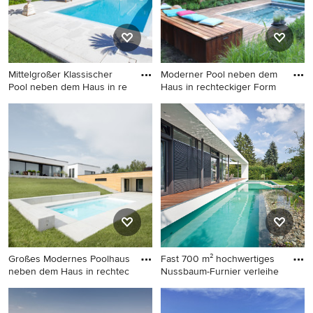
Mittelgroßer Klassischer
Moderner Pool neben dem
Pool neben dem Haus in re
Haus in rechteckiger Form
Mittelgroßer Klassischer Pool
Moderner Pool neben dem
neben dem Haus in
Haus in rechteckiger Form in
rechteckiger Form mit
Hamburg
Betonboden in Mailand
Großes Modernes Poolhaus
Fast 700 m² hochwertiges
neben dem Haus in rechtec
Nussbaum-Furnier verleihe
Großes Modernes Poolhaus
Großer Moderner
neben dem Haus in
Schwimmteich neben dem