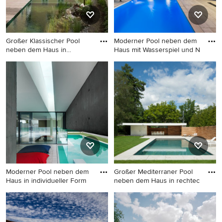
Großer Klassischer Pool
Moderner Pool neben dem
neben dem Haus in
Haus mit Wasserspiel und N
rechteck
Großer Klassischer Pool
Moderner Pool neben dem
neben dem Haus in
Haus mit Wasserspiel und
rechteckiger Form mit Dielen
Natursteinplatten in Cagliari
in München
Moderner Pool neben dem
Großer Mediterraner Pool
Haus in individueller Form
neben dem Haus in rechtec
Moderner Pool neben dem
Großer Mediterraner Pool
Haus in individueller Form
neben dem Haus in
mit Betonplatten in Mailand
rechteckiger Form mit