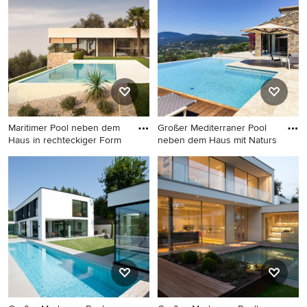
rechteckiger Form mit
Haus in individueller Form
Betonboden in Nürnberg
mit Wasserspiel und Dielen in
Berlin
Maritimer Pool neben dem
Großer Mediterraner Pool
Haus in rechteckiger Form
neben dem Haus mit Naturs
Maritimer Pool neben dem
Großer Mediterraner Pool
Haus in rechteckiger Form in
neben dem Haus mit
Venedig
Natursteinplatten in Marseille