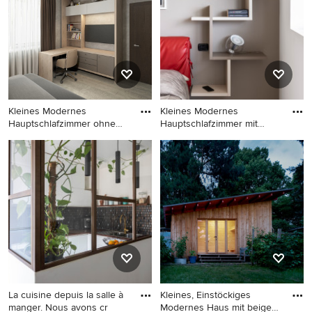
Wandfarbe und hellem
Wandfarbe, hellem
Holzboden in Nantes
Holzboden, beigem Boden
und Tapetenwänden in Paris
Kleines Modernes
Kleines Modernes
Hauptschlafzimmer ohne
Hauptschlafzimmer mit
Kamin mit
weißer Wand
Kleines Modernes
Kleines Modernes
Hauptschlafzimmer ohne
Hauptschlafzimmer mit
Kamin mit grauer Wandfarbe,
weißer Wandfarbe in Mailand
hellem Holzboden, beigem
Boden und eingelassener
Decke in Toulouse
La cuisine depuis la salle à
Kleines, Einstöckiges
manger. Nous avons cr
Modernes Haus mit beiger