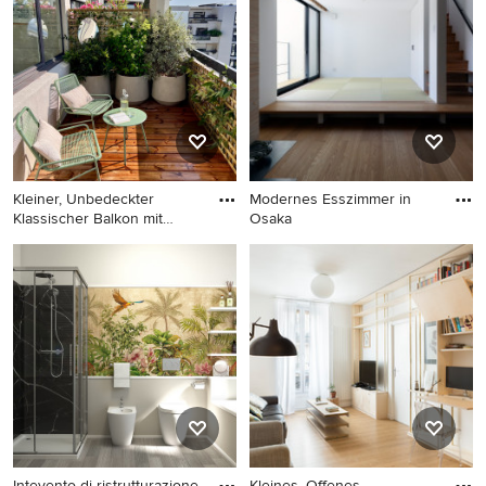
schwebendem Waschtisch in
Sonstige
Kleiner, Unbedeckter
Modernes Esszimmer in
Klassischer Balkon mit
Osaka
Kübelp
Kleiner, Unbedeckter
Modernes Esszimmer in
Klassischer Balkon mit
Osaka
Kübelpflanzen in Paris
Intevento di ristrutturazione
Kleines, Offenes,