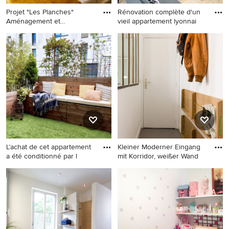
Projet "Les Planches"
Rénovation complète d'un
Aménagement et
vieil appartement lyonnai
Décoration To
Mittelgroßes Modernes
Kleine, Offene Industrial
Hauptschlafzimmer mit
Bibliothek mit oranger
beiger Wandfarbe und
Wandfarbe, hellem
hellem Holzboden in Lyon
Holzboden und
freistehendem TV in
Sonstige
L’achat de cet appartement
Kleiner Moderner Eingang
a été conditionné par l
mit Korridor, weißer Wand
Kleiner, Unbedeckter
Kleiner Moderner Eingang
Moderner Balkon mit
mit Korridor, weißer
Sichtschutz und
Wandfarbe, Betonboden,
Holzgeländer in Bordeaux
Einzeltür, weißer Haustür
und grauem Boden in Paris