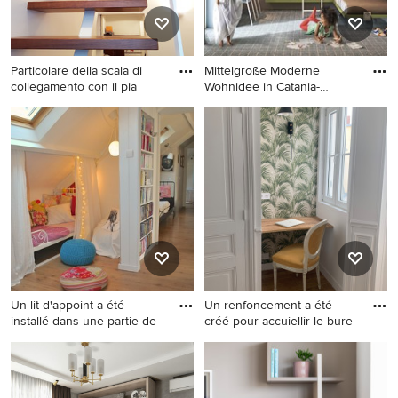
Bodenfliesen, integriertem
Waschbecken,
Quarzwerkstein-Waschtisch
Particolare della scala di
Mittelgroße Moderne
und grauem Boden in Rom
collegamento con il pia
Wohnidee in Catania-
Palermo
Kleine Moderne Holztreppe
Mittelgroße Moderne
in L-Form mit Holz-
Wohnidee in Catania-
Setzstufen und
Palermo
Stahlgeländer in Mailand
Un lit d'appoint a été
Un renfoncement a été
installé dans une partie de
créé pour accuiellir le bure
Kleines Modernes
Kleines Klassisches
Kinderzimmer mit
Arbeitszimmer mit
Schlafplatz, weißer
Arbeitsplatz, grüner