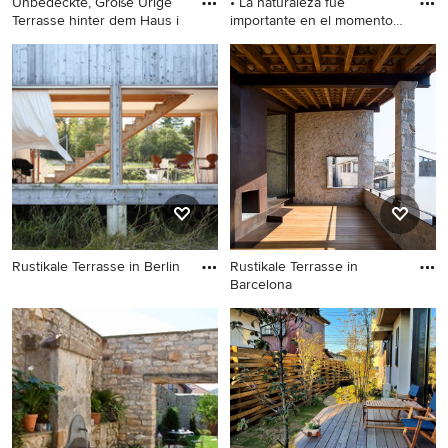
Unbedeckte, Große Urige
• La naturaleza fue
Terrasse hinter dem Haus i
importante en el momento
de la
Unbedeckte, Große Urige
Kleine Urige Pergola Terrasse
Terrasse hinter dem Haus in
hinter dem Haus in Sonstige
Florenz
Rustikale Terrasse in Berlin
Rustikale Terrasse in
Barcelona
Rustikale Terrasse in Berlin
Rustikale Terrasse in
Barcelona