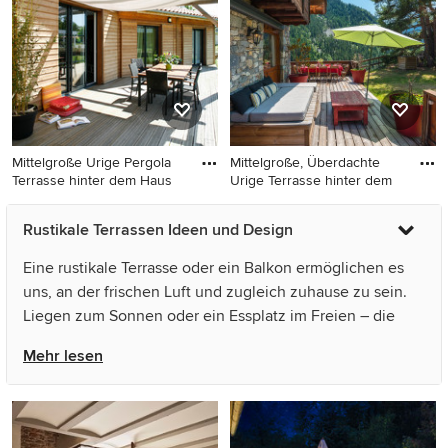
Mittelgroße Urige Pergola
Mittelgroße, Überdachte
Terrasse hinter dem Haus
Urige Terrasse hinter dem
Mittelgroße Urige Pergola
Mittelgroße, Überdachte
Rustikale Terrassen Ideen und Design
Terrasse hinter dem Haus mit
Urige Terrasse hinter dem
Kübelpflanzen in Bordeaux
Haus in Sonstige
Eine rustikale Terrasse oder ein Balkon ermöglichen es
uns, an der frischen Luft und zugleich zuhause zu sein.
Liegen zum Sonnen oder ein Essplatz im Freien – die
Ideen, um urige Terrassen zu gestalten, sind so vielfältig
Mehr lesen
wie die Möglichkeiten, sie zu nutzen. Entdecken Sie auf
Houzz als Inspiration für Ihre rustikale
Terrassengestaltung Ideen und Bilder aus aller Welt. Vom
Bodenbelag für die Holzterrasse bis zum Sonnenschutz