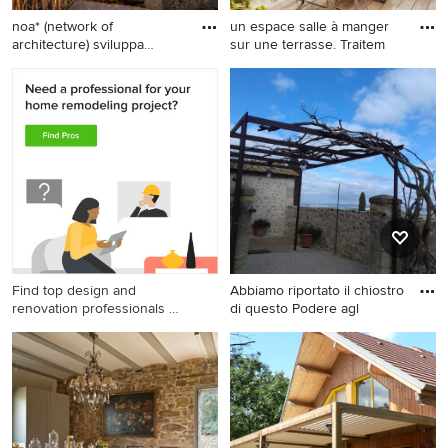
noa* (network of
un espace salle à manger
architecture) sviluppa
sur une terrasse. Traitem
l'azienda
Große Rustikale Pergola
Rustikale Terrasse in Paris
Terrasse neben dem Haus in
Sonstige
Find top design and
Abbiamo riportato il chiostro
renovation professionals on
di questo Podere agl
Houzz
Mittelgroße Urige Pergola
Terrasse mit Beleuchtung
und Mix-Geländer in Venedig