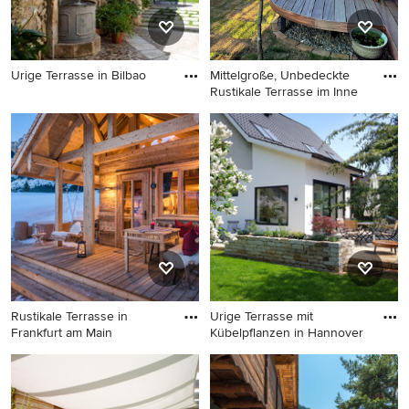
Urige Terrasse in Bilbao
Mittelgroße, Unbedeckte
Rustikale Terrasse im Inne
Urige Terrasse in Bilbao
Mittelgroße, Unbedeckte
Rustikale Terrasse im
Innenhof mit Sichtschutz in
Sonstige
Rustikale Terrasse in
Urige Terrasse mit
Frankfurt am Main
Kübelpflanzen in Hannover
Rustikale Terrasse in
Urige Terrasse mit
Frankfurt am Main
Kübelpflanzen in Hannover