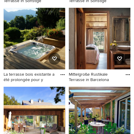
Terrasse in Sonstige
Terrasse in Sonstige
Mittelgroße Rustikale
Unbedeckte Rustikale
Terrasse in Sonstige
Terrasse in Sonstige
La terrasse bois existante a
Mittelgroße Rustikale
été prolongée pour y
Terrasse in Barcelona
Rustikale Terrasse in
Mittelgroße Rustikale
Grenoble
Terrasse in Barcelona