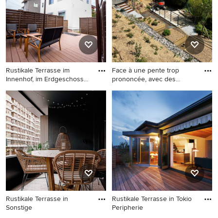
Rustikale Terrasse im
Face à une pente trop
Innenhof, im Erdgeschoss
prononcée, avec des
mit
falaises
Rustikale Terrasse im
Rustikale Terrasse in Paris
Innenhof, im Erdgeschoss mit
Markisen in Sonstige
Rustikale Terrasse in
Rustikale Terrasse in Tokio
Sonstige
Peripherie