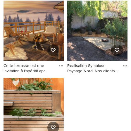
Rustikale Terrasse in
Rustikale Terrasse in Tokio
Sonstige
Peripherie
Cette terrasse est une
Réalisation Symbiose
invitation à l'apéritif apr
Paysage Nord. Nos clients
so
Rustikale Terrasse in Lyon
Mittelgroße Urige Terrasse
hinter dem Haus in Lille