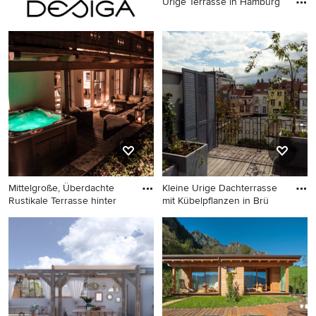
Urige Terrasse in Hamburg
Urige Terrasse in Hamburg
Mittelgroße, Überdachte
Kleine Urige Dachterrasse
Rustikale Terrasse hinter
mit Kübelpflanzen in Brü
Mittelgroße, Überdachte
Kleine Urige Dachterrasse
Rustikale Terrasse hinter dem
mit Kübelpflanzen in Brüssel
Haus in München