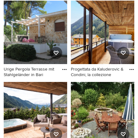
Rustikale Terrasse in
Mittelgroße Rustikale
Sonstige
Terrasse neben dem Haus in
Nantes
Urige Pergola Terrasse mit
Progettata da Kaluderovic &
Stahlgeländer in Bari
Condini, la collezione
Urige Pergola Terrasse mit
Mittelgroße, Überdachte
Stahlgeländer in Bari
Urige Terrasse in Sonstige