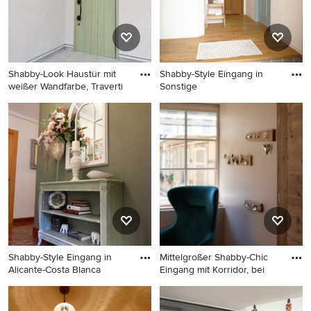
Shabby-Look Haustür mit
Shabby-Style Eingang in
weißer Wandfarbe, Traverti
Sonstige
Shabby-Look Haustür mit
Shabby-Style Eingang in
weißer Wandfarbe, Travertin,
Sonstige
Einzeltür und grüner Haustür
in Sonstige
Shabby-Style Eingang in
Mittelgroßer Shabby-Chic
Alicante-Costa Blanca
Eingang mit Korridor, bei
Shabby-Style Eingang in
Mittelgroßer Shabby-Chic
Alicante-Costa Blanca
Eingang mit Korridor, beiger