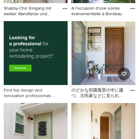
Shabby-Chic Eingang mit
A l'occasion d'une soirée
weißer Wandfarbe und
évènementielle à Bordeau
graue
Shabby-Chic Eingang mit
Shabby-Style Eingang in
weißer Wandfarbe und
Bordeaux
grauem Boden in Paris
Find top design and
のどかな田園風景の中に建
renovation professionals on
つ、古民家などに見られる
Houzz
土間空間を、現代風に生活
Mittelgroßer Shabby-Look
の一部に取り込んだ住まい
Eingang mit weißer
です
Wandfarbe, Betonboden,
grauem Boden, Korridor,
Einzeltür und hellbrauner
Holzhaustür in Sonstige