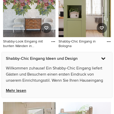
Shabby-Look Eingang mit
Shabby-Chic Eingang in
bunten Wänden in
Bologna
Göteborg
Shabby-Look Eingang mit
Shabby-Chic Eingang in
Shabby-Chic Eingang Ideen und Design
bunten Wänden in Göteborg
Bologna
Willkommen zuhause! Ein Shabby-Chic Eingang liefert
Gästen und Besuchern einen ersten Eindruck von
unserem Einrichtungsstil. Wenn Sie Ihren Hauseingang
gestalten, sollten Sie darauf achten, eine freundliche,
Mehr lesen
einladende Atmosphäre zu schaffen – sowohl innen, als
auch außen. Clevere Ideen für Stauraum sind im Foyer
ebenso gefragt wie dekorative Accessoires. Vom Boden
bis zur Beleuchtung, von Pflanzkübeln bis zum Design