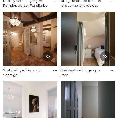
Shabby-Chic Eingang mit
Une jolie entrée claire et
Korridor, weißer Wandfarbe
fonctionnelle, avec des
Shabby-Chic Eingang mit
Kleines Shabby-Look Foyer
Korridor, weißer Wandfarbe,
mit weißer Wandfarbe,
braunem Holzboden,
hellem Holzboden, Einzeltür,
Einzeltür und hellbrauner
weißer Haustür und braunem
Holzhaustür in Sonstige
Boden in Paris
Shabby-Style Eingang in
Shabby-Look Eingang in
Sonstige
Paris
Shabby-Style Eingang in
Shabby-Look Eingang in Paris
Sonstige