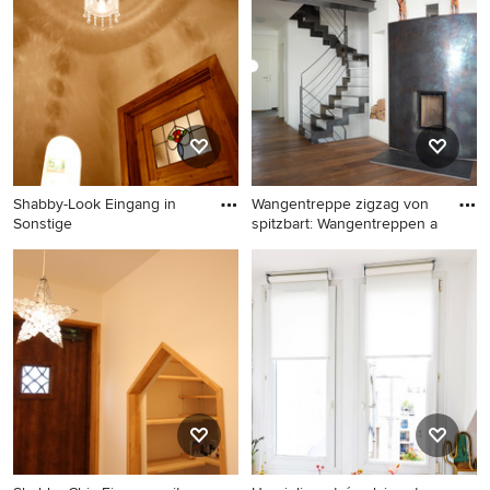
Wandfarbe, hellem
Holzboden, Einzeltür, heller
Holzhaustür und braunem
Boden in Straßburg
Shabby-Look Eingang in
Wangentreppe zigzag von
Sonstige
spitzbart: Wangentreppen a
Shabby-Look Eingang in
Shabby-Look Eingang in
Sonstige
München