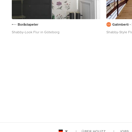
Boråstapeter
Galimberti -
Shabby-Look Flur in Göteborg
Shabby-Style Fl
ÜBER HOUZZ
JOBS