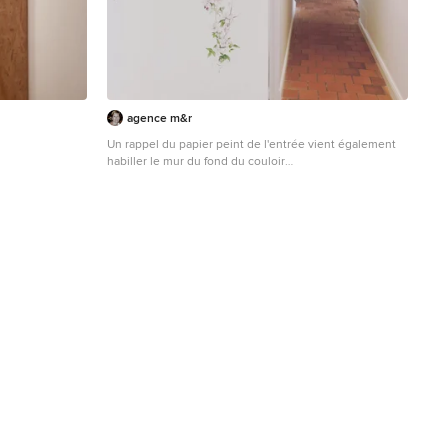
agence m&r
Un rappel du papier peint de l'entrée vient également
habiller le mur du fond du couloir
Mittelgroßer Shabby-Chic Flur mit weißer Wandfarbe
und Terrakottaboden in Nantes