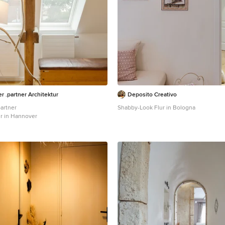
er .partner Architektur
Deposito Creativo
partner
Shabby-Look Flur in Bologna
r in Hannover