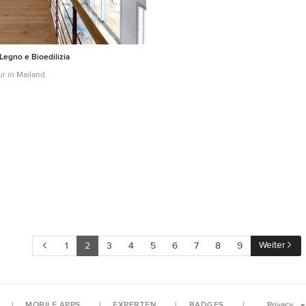
 Legno e Bioedilizia
ur in Mailand
Weiter
1
2
3
4
5
6
7
8
9
MOBILE APPS
EXPERTEN
BADGES
Privacy