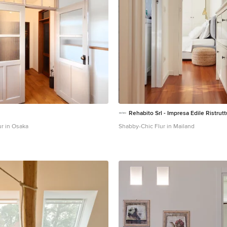
Rehabito Srl - Impresa Edile Ristrutt
r in Osaka
Shabby-Chic Flur in Mailand