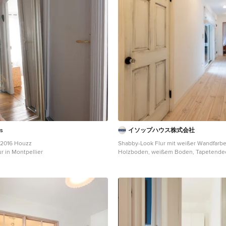
ts
イソップハウス株式会社
 2016 Houzz
Shabby-Look Flur mit weißer Wandfarbe
r in Montpellier
Holzboden, weißem Boden, Tapetende
Tapetenwänden in Sonstige