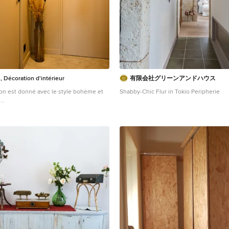
 Décoration d'intérieur
有限会社グリーンアンドハウス
 ton est donné avec le style bohème et
Shabby-Chic Flur in Tokio Peripherie
s
abby-Look Flur mit beiger Wandfarbe
en in Rennes