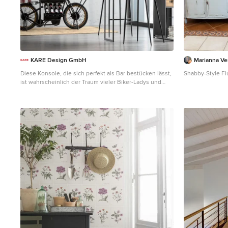
KARE Design GmbH
Marianna Ver
Diese Konsole, die sich perfekt als Bar bestücken lässt,
Shabby-Style Fl
ist wahrscheinlich der Traum vieler Biker-Ladys und
vieler großer Jungs: lässiges Design im Industrial Style,
urige Mangoholzplatte und viele Retrodesign-Details.
Breite Konsole in Form eines Motorrads mit
Massivholzplatte und schwarzem Stahlrahmen. In
Handarbeit gefertigt! Perfekt als Hausbar. Man muss
kein Easy Rider sein, um hier gerne einen After-Work-
Drink zu nehmen. Retro-Charme: Die Inspiration zu
diesem Zweirad-Möbel kam vom DKW, einem Klassiker
aus den 40er-Jahren. In den Zylindern steckt der gute
Stoff: Dort lassen sich vier Flaschen aufbewahren und
für Gläser gibt es Halterungen. Für gute Vibes sorgt
das Bike auch als DJ-Pult, eine lässige Bereicherung für
Büros und Coworking-Spaces.