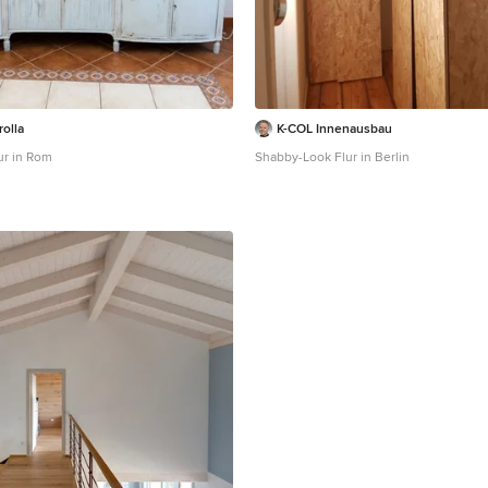
olla
K-COL Innenausbau
ur in Rom
Shabby-Look Flur in Berlin