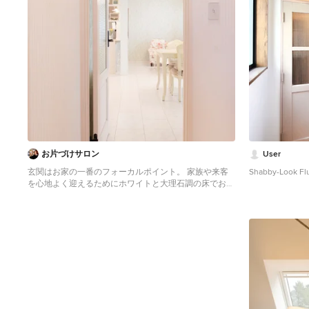
お片づけサロン
User
玄関はお家の一番のフォーカルポイント。 家族や来客
Shabby-Look Flu
を心地よく迎えるためにホワイトと大理石調の床でおも
てなし。 鞄や靴がすっきりと収まるように収納計画も
しっかりプランニング。 アクセントとして、リビング
と同じミントグリーンの壁紙に仕立てたESCも完備。 お
気に入りのシャンデリアが輝く明るい玄関廊下です。
インテリアと整理収納を兼ね備えた住みやすく心地よい
間取りの作り方をコーディネートいたします。 お家は
一生ものの買い物。これからお家を建てる方は絶対に後
悔しない家づくりをすすめてくださいね ＊収納プラン
ニングアドバイス ￥15,000～（一部屋あたり） ＊自
宅見学ツアー ￥8,000-（軽食付）