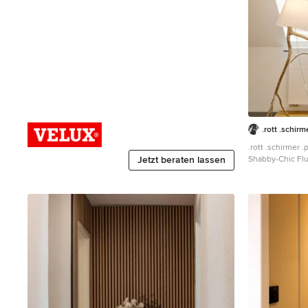
.rott .schirm
.rott .schirmer .
Jetzt beraten lassen
Shabby-Chic Flu