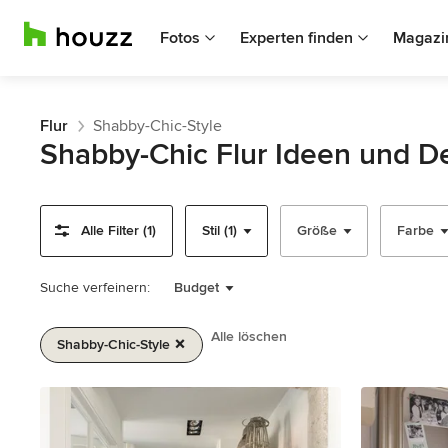
Fotos
Experten finden
Magazi
Flur
Shabby-Chic-Style
Shabby-Chic Flur Ideen und D
Alle Filter (1)
Stil (1)
Größe
Farbe
Suche verfeinern:
Budget
Alle löschen
Shabby-Chic-Style
1
von
2