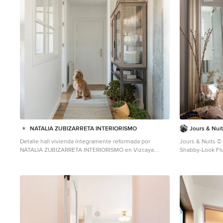
NATALIA ZUBIZARRETA INTERIORISMO
Jours & Nui
Detalle hall vivienda íntegramente reformada por
Jours & Nuits ©
NATALIA ZUBIZARRETA INTERIORISMO en Vizcaya.
Shabby-Look Flu
Paredes blancas, vigas hormigón vistas, pavimento
laminado de roble, mueble vitrina de Hanbel. Alfombra
de Fabula Living. Fotografía de Erlantz Biderbost.