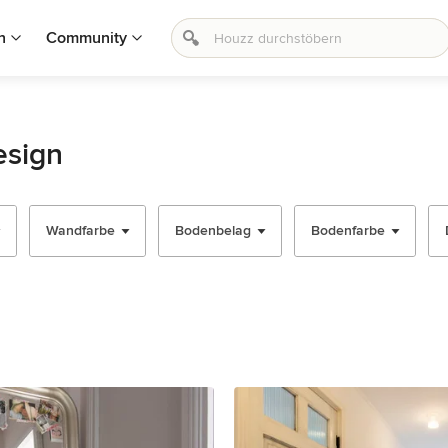
n
Community
esign
Wandfarbe
Bodenbelag
Bodenfarbe