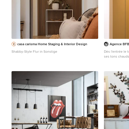
casa carisma Home Staging & Interior Design
Agence BFB,
Shabby-Style Flur in Sonstige
Dès l'entrée le
ses tons chaud
Mittelgroßer Sh
und beigem Bod