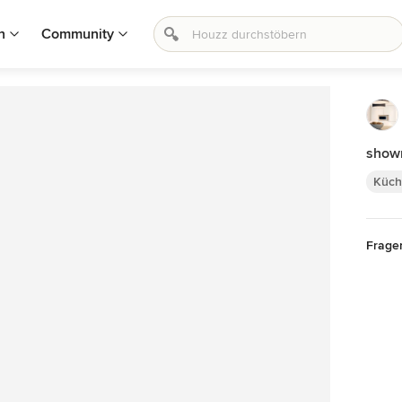
n
Community
show
Küch
Frage