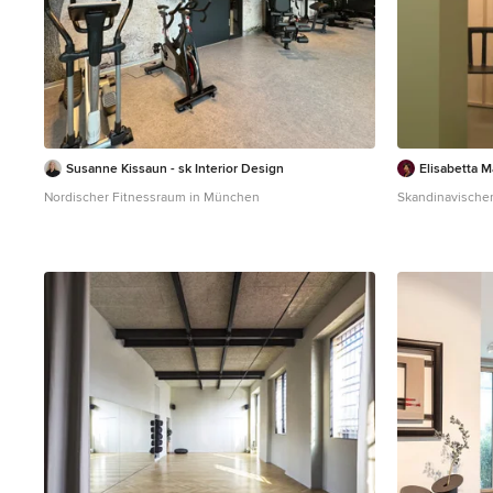
Susanne Kissaun - sk Interior Design
Elisabetta M
Nordischer Fitnessraum in München
Skandinavischer