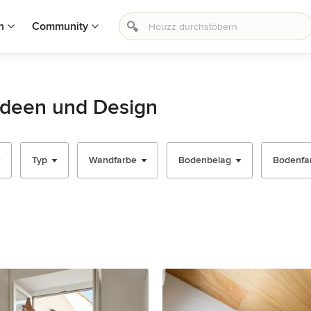
n
Community
Ideen und Design
Typ
Wandfarbe
Bodenbelag
Bodenfa