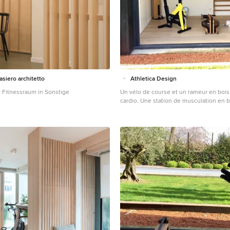
asiero architetto
Athletica Design
 Fitnessraum in Sonstige
Un vélo de course et un rameur en bois
cardio. Une station de musculation en b
haltères designs. Un banc et un espalie
renforcer le dos, les fessiers, les abdos 
étirements.