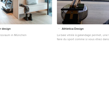
r design
Athletica Design
nessraum in München
La baie vitrée à galandage permet, une 
faire du sport comme si vous étiez dans 
Multifunktionaler, Kleiner Skandinavisc
mit weißer Wandfarbe und beigem Bod