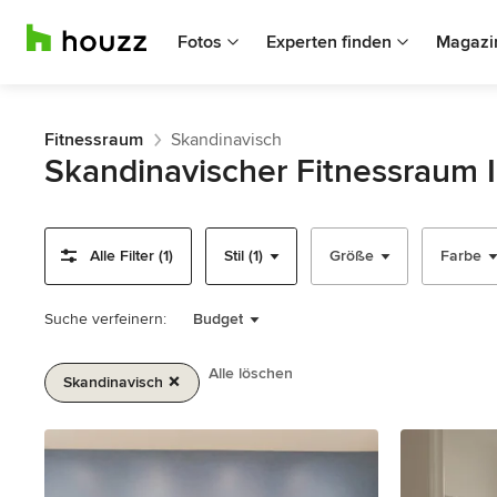
Fotos
Experten finden
Magazi
Fitnessraum
Skandinavisch
Skandinavischer Fitnessraum 
Alle Filter (1)
Stil (1)
Größe
Farbe
Suche verfeinern:
Budget
Alle löschen
Skandinavisch
1
von
2