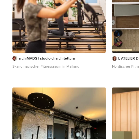
archiMADS | studio di architettura
L ATELIER 
Skandinavischer Fitnessraum in Mailand
Nordischer Fitn