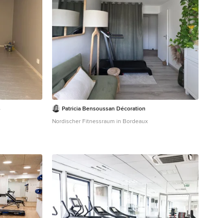
B
Patricia Bensoussan Décoration
Nordischer Fitnessraum in Bordeaux