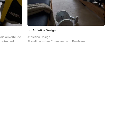
Athletica Design
fois ouverte, de
Athletica Design
votre jardin.
Skandinavischer Fitnessraum in Bordeaux
her Fitnessraum
en in Bordeaux