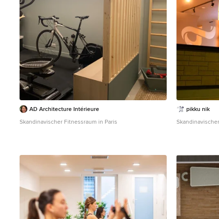
AD Architecture Intérieure
pikku nik
Skandinavischer Fitnessraum in Paris
Skandinavischer