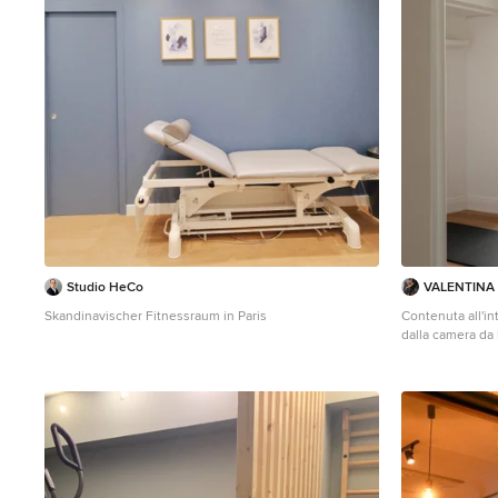
Studio HeCo
VALENTINA A
Skandinavischer Fitnessraum in Paris
Contenuta all'i
dalla camera da
con armadiature
ospiti e fitness 
pianta, la proge
con lo stesso si
rende possibile 
senza ingombri v