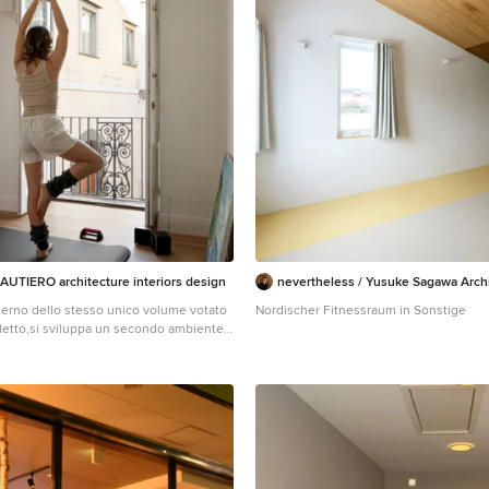
UTIERO architecture interiors design
nevertheless / Yusuke Sagawa Arch
nterno dello stesso unico volume votato
Nordischer Fitnessraum in Sonstige
 letto,si sviluppa un secondo ambiente
 a scomparsa, ideale come camera degli
room. Al fine di rendere libera da vincoli
ttazione di un armadio alto utilizzabile
stema di quello della camera da letto,
l’ottimizzazione funzionale degli spazi
incolanti.