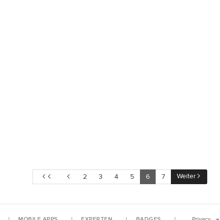
Weiter
2
3
4
5
6
7
MOBILE APPS
EXPERTEN
BADGES
Privacy