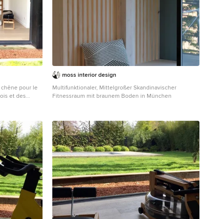
moss interior design
 chêne pour le
Multifunktionaler, Mittelgroßer Skandinavischer
ois et des
Fitnessraum mit braunem Boden in München
r pour se
et faire des