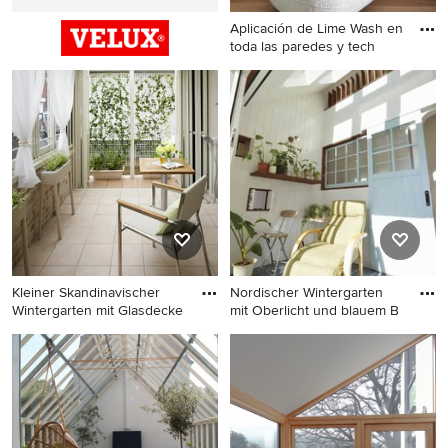
Aplicación de Lime Wash en
toda las paredes y tech
Großer Skandinavischer
Wintergarten in Orlando
Kleiner Skandinavischer
Nordischer Wintergarten
Wintergarten mit Glasdecke
mit Oberlicht und blauem B
Kleiner Skandinavischer
Nordischer Wintergarten mit
Wintergarten mit Glasdecke
Oberlicht und blauem Boden
und braunem Boden in
in Nagoya
Fukuoka