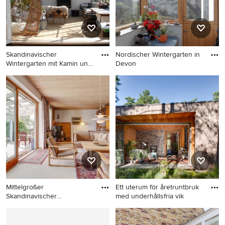
Skandinavischer
Nordischer Wintergarten in
Wintergarten mit Kamin und
Devon
Glasdec
Skandinavischer
Nordischer Wintergarten in
Wintergarten mit Kamin und
Devon
Glasdecke in Aarhus
Mittelgroßer
Ett uterum för åretruntbruk
Skandinavischer
med underhållsfria vik
Wintergarten mit Tepp
Mittelgroßer Skandinavischer
Skandinavischer
Wintergarten mit
Wintergarten in Malmö