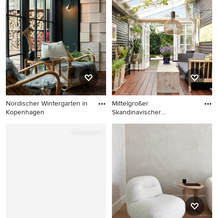
normaler Decke in Stockholm
Wintergarten in Wiltshire
Nordischer Wintergarten in
Mittelgroßer
Kopenhagen
Skandinavischer
Wintergarten mit dunk
Nordischer Wintergarten in
Mittelgroßer Skandinavischer
Gesponsert
Kopenhagen
Wintergarten mit dunklem
Holzboden und Glasdecke in
Aarhus