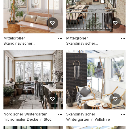
Mittelgroßer
Mittelgroßer
Skandinavischer
Skandinavischer
Wintergarten mit hell
Wintergarten in Aalbo
Mittelgroßer Skandinavischer
Mittelgroßer Skandinavischer
Wintergarten mit hellem
Wintergarten in Aalborg
Holzboden und normaler
Decke in Barcelona
Nordischer Wintergarten
Skandinavischer
mit normaler Decke in Stoc
Wintergarten in Wiltshire
Nordischer Wintergarten mit
Skandinavischer