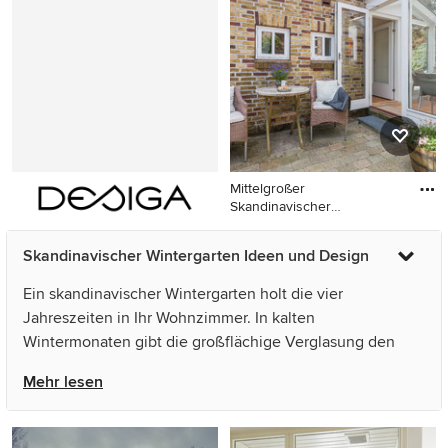
Teppichboden, normaler
Decke, Kaminofen und
Kaminumrandung aus
Backstein in Esbjerg
Mittelgroßer
Skandinavischer
Wintergarten in Miami
Mittelgroßer Skandinavischer
Skandinavischer Wintergarten Ideen und Design
Wintergarten in Miami
Ein skandinavischer Wintergarten holt die vier
Jahreszeiten in Ihr Wohnzimmer. In kalten
Wintermonaten gibt die großflächige Verglasung den
Blick in den Garten frei – so vermittelt der Anbau an das
Mehr lesen
Wohnhaus einem auch bei schlechtem Wetter das Gefühl
draußen und gleichzeitig drinnen zu sitzen. Die
Einrichtung eines Wintergartens ist so vielfältig wie ihr