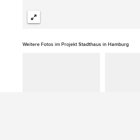
Teilen
Weitere Fotos im Projekt
Stadthaus in Hamburg
Zu diesem Foto wurden keine Fragen gestellt
Mehr Ideen: Eklektische Wintergärten