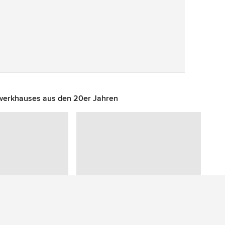
Speichern
werkhauses aus den 20er Jahren
Sie haben eine Frage zu diesem Foto? Fragen Sie unsere Community.