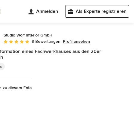
Anmelden
Als Experte registrieren
Studio Wolf Interior GmbH
Profil ansehen
9 Bewertungen
Durchschnittliche Bewertung: 5 von 5 Sternen
formation eines Fachwerkhauses aus den 20er
en
e
n zu diesem Foto