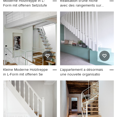
Moderne Holztreppe in L-
Réalisation d'une niche
Form mit offenen Setzstufe
avec des rangements sur
me
Moderne Holztreppe in L-
Mittelgroße Eklektische
Form mit offenen Setzstufen
Treppe in L-Form mit
in Barcelona
Stahlgeländer und
Tapetenwänden in Paris
Kleine Moderne Holztreppe
L’appartement a désormais
in L-Form mit offenen Se
une nouvelle organisatio
Kleine Moderne Holztreppe
Mittelgroße Moderne Treppe
in L-Form mit offenen
in L-Form mit offenen
Setzstufen in Mailand
Setzstufen in Toulouse