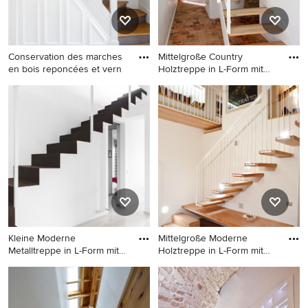
Conservation des marches
Mittelgroße Country
en bois reponcées et vern
Holztreppe in L-Form mit
offen
Klassische Treppe in L-Form
Mittelgroße Country
mit Holz-Setzstufen in Paris
Holztreppe in L-Form mit
offenen Setzstufen in Nantes
Kleine Moderne
Mittelgroße Moderne
Metalltreppe in L-Form mit
Holztreppe in L-Form mit
Metall-S
offen
Kleine Moderne Metalltreppe
Mittelgroße Moderne
in L-Form mit Metall-
Holztreppe in L-Form mit
Setzstufen in Bologna
offenen Setzstufen in Turin