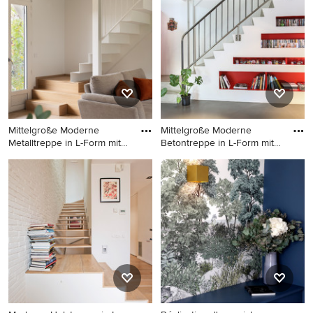
Yokohama
Setzstufen in Lyon
Mittelgroße Moderne
Mittelgroße Moderne
Metalltreppe in L-Form mit
Betontreppe in L-Form mit
Met
Beto
Mittelgroße Moderne
Mittelgroße Moderne
Metalltreppe in L-Form mit
Betontreppe in L-Form mit
Metall-Setzstufen und
Beton-Setzstufen in Paris
Stahlgeländer in Paris