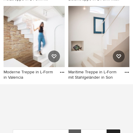
Beto
Mittelgroße Skandinavische
Mittelgroße Moderne
Holztreppe in L-Form mit
Betontreppe in L-Form mit
Holz-Setzstufen in Barcelona
Beton-Setzstufen und
Stahlgeländer in Paris
Moderne Treppe in L-Form
Maritime Treppe in L-Form
in Valencia
mit Stahlgeländer in Son
Moderne Treppe in L-Form in
Maritime Treppe in L-Form
Valencia
mit Stahlgeländer in Sonstige