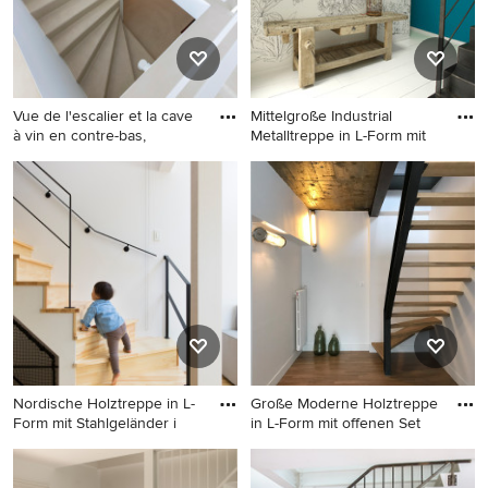
Vue de l'escalier et la cave
Mittelgroße Industrial
à vin en contre-bas,
Metalltreppe in L-Form mit
Mittelgroße Mediterrane
Mittelgroße Industrial
Betontreppe in L-Form mit
Metalltreppe in L-Form mit
Beton-Setzstufen und
Metall-Setzstufen in Paris
Stahlgeländer in Nizza
Nordische Holztreppe in L-
Große Moderne Holztreppe
Form mit Stahlgeländer i
in L-Form mit offenen Set
Nordische Holztreppe in L-
Große Moderne Holztreppe
Form mit Stahlgeländer in
in L-Form mit offenen