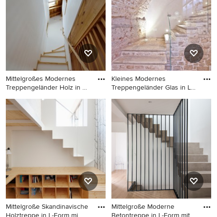
Mittelgroßes Modernes
Kleines Modernes
Treppengeländer Holz in L-
Treppengeländer Glas in L-
Fo
Form mi
Mittelgroßes Modernes
Kleines Modernes
Treppengeländer Holz in L-
Treppengeländer Glas in L-
Form mit gebeizten Holz-
Form mit Kalk-Treppenstufen
Treppenstufen und Holz-
und Kalk-Setzstufen in Bari
Setzstufen in Yokohama
Mittelgroße Skandinavische
Mittelgroße Moderne
Holztreppe in L-Form mi
Betontreppe in L-Form mit