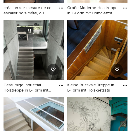
création sur-mesure de cet
Große Moderne Holztreppe
escalier bois/métal, ou
in L-Form mit Holz-Setzst
Mittelgroße Moderne Treppe
Große Moderne Holztreppe
in L-Form mit offenen
in L-Form mit Holz-
Setzstufen in Straßburg
Setzstufen in München
Geräumige Industrial
Kleine Rustikale Treppe in
Holztreppe in L-Form mit
L-Form mit Holz-Setzstu
Holz
Geräumige Industrial
Kleine Rustikale Treppe in L-
Holztreppe in L-Form mit
Form mit Holz-Setzstufen in
Holz-Setzstufen in Sonstige
Sonstige