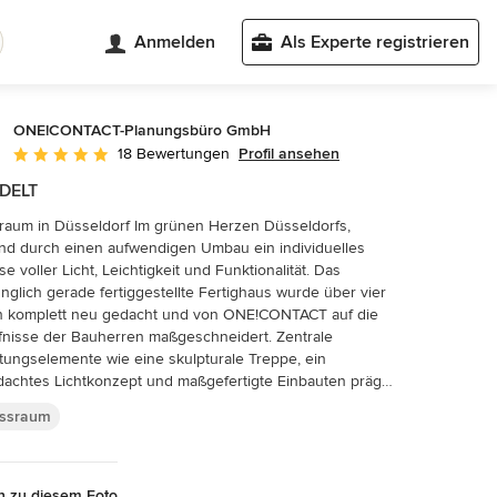
Anmelden
Als Experte registrieren
ONE!CONTACT-Planungsbüro GmbH
Profil ansehen
18 Bewertungen
Durchschnittliche Bewertung: 5 von 5 Sternen
DELT
Düsseldorf Im grünen Herzen Düsseldorfs,
nd durch einen aufwendigen Umbau ein individuelles
e voller Licht, Leichtigkeit und Funktionalität. Das
nglich gerade fertiggestellte Fertighaus wurde über vier
n komplett neu gedacht und von ONE!CONTACT auf die
isse der Bauherren maßgeschneidert. Zentrale
tungselemente wie eine skulpturale Treppe, ein
achtes Lichtkonzept und maßgefertigte Einbauten prägen
ue Innenarchitektur – offen, hell und wohnlich. Vom
essraum
immer bis zum SPA-Bereich mit Fitnessraum und Sauna,
emütlichen Wohnbereich mit Kaminanlage bis zur offenen
mit Bar: Jeder Raum erzählt seine eigene Geschichte.
ßenbereich wurde mit ebenso viel Sorgfalt geplant:
n zu diesem Foto