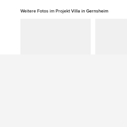
Weitere Fotos im Projekt
Villa in Gernsheim
Zu diesem Foto wurden keine Fragen gestellt
Mehr Ideen: Moderne Terrassen