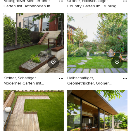
Mittelgroßer Mediterraner
Großer, Halbschattiger
Garten mit Betonboden in
Country Garten im Frühling
Mittelgroßer Mediterraner
Großer, Halbschattiger
Garten mit Betonboden in
Country Garten im Frühling
Sonstige
mit Auffahrt, Betonboden
und Vinylzaun in Tokio
Kleiner, Schattiger
Halbschattiger,
Moderner Garten mit
Geometrischer, Großer
Auffahrt u
Klassischer
Kleiner, Schattiger Moderner
Halbschattiger,
Garten mit Auffahrt und
Geometrischer, Großer
Gehweg in Madrid
Klassischer Vorgarten im
Frühling mit
Natursteinplatten und
Steinzaun in Paris