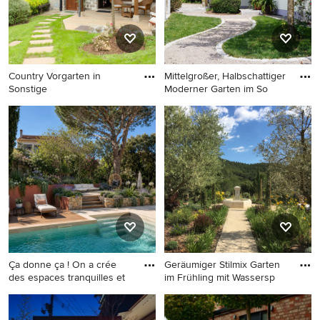
Country Vorgarten in
Mittelgroßer, Halbschattiger
Sonstige
Moderner Garten im So
Country Vorgarten in
Mittelgroßer, Halbschattiger
Sonstige
Moderner Garten im Sommer
in Stuttgart
Ça donne ça ! On a crée
Geräumiger Stilmix Garten
des espaces tranquilles et
im Frühling mit Wassersp
Großer, Halbschattiger
Geräumiger Stilmix Garten im
Mediterraner Vorgarten im
Frühling mit Wasserspiel und