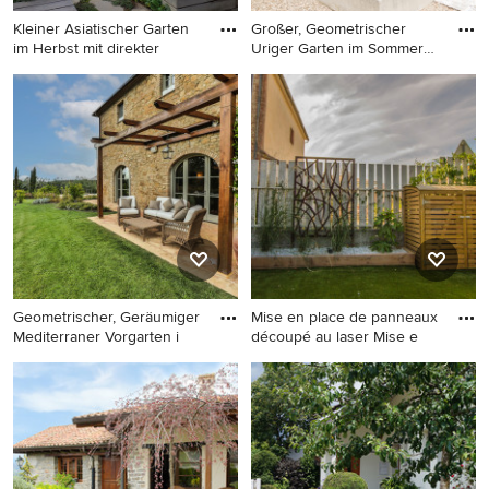
Kleiner Asiatischer Garten
Großer, Geometrischer
im Herbst mit direkter
Uriger Garten im Sommer
mit
Kleiner Asiatischer Garten im
Großer, Geometrischer Uriger
Herbst mit direkter
Garten im Sommer mit
Sonneneinstrahlung,
direkter Sonneneinstrahlung
Natursteinplatten und
in Sonstige
Holzzaun in Bonn
Geometrischer, Geräumiger
Mise en place de panneaux
Mediterraner Vorgarten i
découpé au laser Mise e
Geometrischer, Geräumiger
Mittelgroßer, Halbschattiger
Mediterraner Vorgarten im
Moderner Vorgarten im
Herbst mit Sichtschutz,
Sommer mit Sichtschutz und
direkter Sonneneinstrahlung,
Dielen in Toulouse
Mulch und Metallzaun in
Florenz