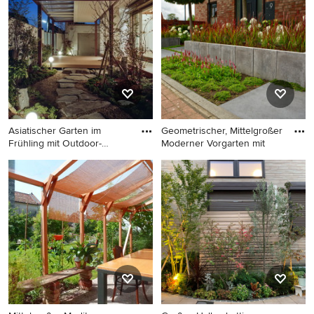
Sommer mit Hochbeet und
direkter Sonneneinstrahlung
Natursteinplatten in Nizza
in Marseille
Asiatischer Garten im
Geometrischer, Mittelgroßer
Frühling mit Outdoor-
Moderner Vorgarten mit
Sportpl
Asiatischer Garten im
Geometrischer, Mittelgroßer
Frühling mit Outdoor-
Moderner Vorgarten mit
Sportplatz und direkter
Hochbeet und Betonboden
Sonneneinstrahlung in
in Essen
Sonstige