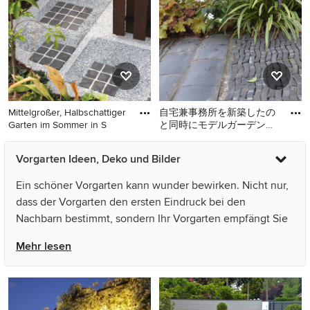
Natursteinplatten in Berlin
Natursteinplatten in Sonstige
Mittelgroßer, Halbschattiger
自宅兼事務所を新築したの
Garten im Sommer in S
と同時にモデルガーデンを
作庭しました。「ディスプ
Mittelgroßer, Halbschattiger
Kleiner, Schattiger Moderner
レイガーデン」と呼び公開
Vorgarten Ideen, Deko und Bilder
Garten im Sommer in
Vorgarten im Herbst mit
して
Sonstige
Blumenbeet in Sonstige
Ein schöner Vorgarten kann wunder bewirken. Nicht nur,
dass der Vorgarten den ersten Eindruck bei den
Nachbarn bestimmt, sondern Ihr Vorgarten empfängt Sie
täglich nach einem ereignisreichen Arbeitstag. Egal wie
Mehr lesen
groß oder wie klein der Vorgarten auch ist, sobald der
Blick auf farbenfrohe Blumen und einen kräftigen grünen
Rasen fällt und ein lieblicher Duft in der Luft schwebt, ist
der Alltagsstress vergessen und Sie fühlen sich zu Hause.