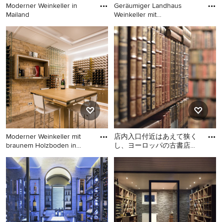
Moderner Weinkeller in
Geräumiger Landhaus
Mailand
Weinkeller mit
Terrakottaboden
Moderner Weinkeller in
Geräumiger Landhaus
Mailand
Weinkeller mit
Terrakottaboden in Florenz
Moderner Weinkeller mit
店内入口付近はあえて狭く
braunem Holzboden in
し、ヨーロッパの古書店を
Sonst
思わせる独特の空間を演
Moderner Weinkeller mit
Kleiner Klassischer
出。 どこを見てもアンティ
braunem Holzboden in
Weinkeller mit dunklem
ーク
Sonstige
Holzboden in Sonstige