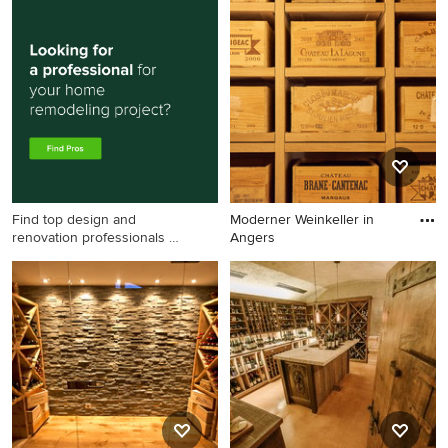
Industrial Weinkeller in
Mittelgroßer Moderner
Sonstige
Weinkeller mit Porzellan-
Bodenfliesen in Mailand
Find top design and
Moderner Weinkeller in
renovation professionals on
Angers
Houzz
Moderner Weinkeller in
Angers