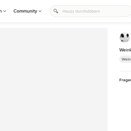
n
Community
Weink
Wein
Frage