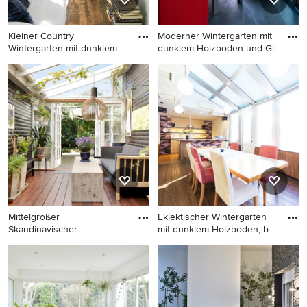
Kleiner Country
Moderner Wintergarten mit
Wintergarten mit dunklem
dunklem Holzboden und Gl
Holzboden
Kleiner Country Wintergarten
Moderner Wintergarten mit
mit dunklem Holzboden,
dunklem Holzboden und
normaler Decke und
Glasdecke in Mailand
braunem Boden in Berlin
Mittelgroßer
Eklektischer Wintergarten
Skandinavischer
mit dunklem Holzboden, b
Wintergarten mit dunk
Mittelgroßer Skandinavischer
Eklektischer Wintergarten mit
Wintergarten mit dunklem
dunklem Holzboden,
Holzboden und Glasdecke in
braunem Boden und
Aarhus
Oberlicht in Sapporo