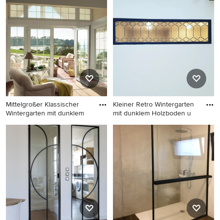
Wintergarten mit dunklem
Wintergarten mit dunklem
Holzboden in Kopenhagen
Holzboden, Oberlicht und
braunem Boden in Sonstige
Mittelgroßer Klassischer
Kleiner Retro Wintergarten
Wintergarten mit dunklem
mit dunklem Holzboden u
Mittelgroßer Klassischer
Kleiner Retro Wintergarten
Wintergarten mit dunklem
mit dunklem Holzboden und
Holzboden in Sonstige
braunem Boden in Paris