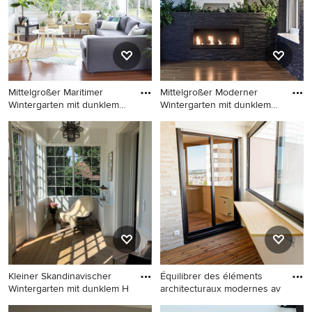
Mittelgroßer Maritimer
Mittelgroßer Moderner
Wintergarten mit dunklem
Wintergarten mit dunklem
Ho
Hol
Mittelgroßer Maritimer
Mittelgroßer Moderner
Wintergarten mit dunklem
Wintergarten mit dunklem
Holzboden, normaler Decke
Holzboden und normaler
und braunem Boden in Lille
Decke in Sonstige
Kleiner Skandinavischer
Équilibrer des éléments
Wintergarten mit dunklem H
architecturaux modernes av
Kleiner Skandinavischer
Kleiner Moderner