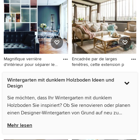
Holzboden und braunem
Holzboden, Kaminofen,
Boden in Osaka
Kaminumrandung aus Stein,
Glasdecke und braunem
Boden in Mailand
Magnifique verrière
Encadrée par de larges
d'intérieur pour séparer le
fenêtres, cette extension p
sa
Mittelgroßer Moderner
Großer Country Wintergarten
Wintergarten mit dunklem Holzboden Ideen und
Wintergarten mit dunklem
mit dunklem Holzboden und
Design
Holzboden und braunem
grauem Boden in Paris
Boden in Paris
Sie möchten, dass Ihr Wintergarten mit dunklem
Holzboden Sie inspiriert? Ob Sie renovieren oder planen
einen Designer-Wintergarten von Grund auf neu zu
gestalten – Houzz hat 108 Bilder der besten Designer,
Mehr lesen
Inneneinrichter und Architekten dieses Landes, unter
anderem von Anne-Mette Fiil Boligindretning / FIIL & FIIL