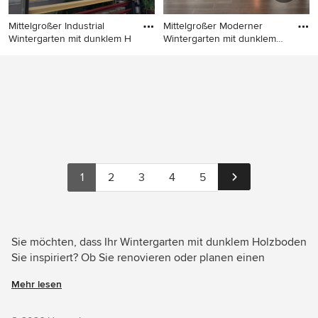
Mittelgroßer Industrial
Mittelgroßer Moderner
Wintergarten mit dunklem H
Wintergarten mit dunklem
Hol
Mittelgroßer Industrial
Mittelgroßer Moderner
Wintergarten mit dunklem
Wintergarten mit dunklem
Holzboden und braunem
Holzboden und normaler
Boden in Montpellier
Decke in Sonstige
1
2
3
4
5
Sie möchten, dass Ihr Wintergarten mit dunklem Holzboden
Sie inspiriert? Ob Sie renovieren oder planen einen
Designer-Wintergarten von Grund auf neu zu gestalten –
Mehr lesen
Houzz hat 108 Bilder der besten Designer, Inneneinrichter
und Architekten dieses Landes, unter anderem von Gira