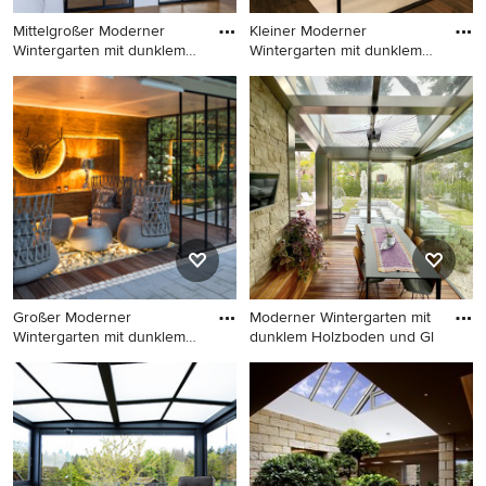
Mittelgroßer Moderner
Kleiner Moderner
Wintergarten mit dunklem
Wintergarten mit dunklem
Hol
Holzbode
Mittelgroßer Moderner
Kleiner Moderner
Wintergarten mit dunklem
Wintergarten mit dunklem
Holzboden und braunem
Holzboden, normaler Decke
Boden in Paris
und braunem Boden in
Montpellier
Großer Moderner
Moderner Wintergarten mit
Wintergarten mit dunklem
dunklem Holzboden und Gl
Holzboden
Großer Moderner
Moderner Wintergarten mit
Wintergarten mit dunklem
dunklem Holzboden und
Holzboden und normaler
Glasdecke in Sonstige
Decke in Bremen