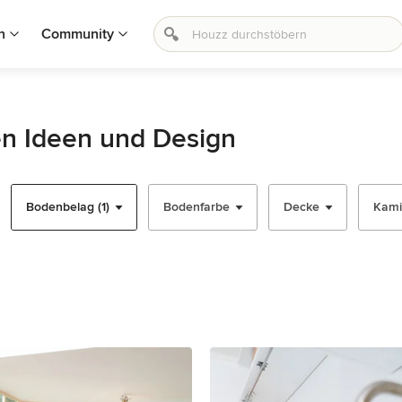
n
Community
en Ideen und Design
Bodenbelag (1)
Bodenfarbe
Decke
Kami