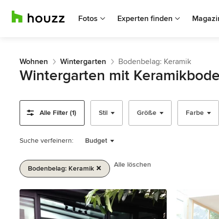
Fotos
Experten finden
Magazi
Wohnen
Wintergarten
Bodenbelag: Keramik
Wintergarten mit Keramikbod
Alle Filter (1)
Stil
Größe
Farbe
Suche verfeinern:
Budget
Alle löschen
Bodenbelag: Keramik
1
von
2