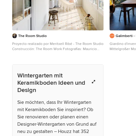
The Room Studio
Galimberti -
Proyecto realizado por Meritxell Ribé - The Room Studio
Giardino d'inver
Construcción: The Room Work Fotografías: Mauricio
Mittelgroßer M
Fuertes
und Glasdecke i
Mittelgroßer Eklektischer Wintergarten mit
Keramikboden und normaler Decke in Sonstige
Wintergarten mit
Keramikboden Ideen und
Design
Sie möchten, dass Ihr Wintergarten
mit Keramikboden Sie inspiriert? Ob
Sie renovieren oder planen einen
Designer-Wintergarten von Grund auf
neu zu gestalten – Houzz hat 352