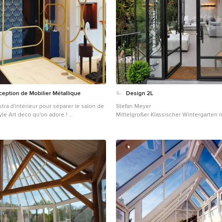
eption de Mobilier Métallique
Design 2L
tra d'intérieur pour séparer le salon de
Stefan Meyer
tyle Art deco qu'on adore !
Mittelgroßer Klassischer Wintergarten 
tro Wintergarten mit Keramikboden in
Keramikboden und Glasdecke in Paris