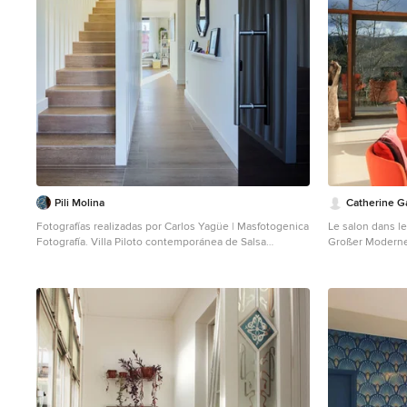
Pili Molina
Catherine G
Fotografías realizadas por Carlos Yagüe | Masfotogenica
Le salon dans le
Fotografía. Villa Piloto contemporánea de Salsa
Großer Moderne
Inmobiliaria realizadas a medida del cliente en la zona
normaler Decke
de Torre del Mar, Málaga. Decoración realizada por Pili
Molina | Masfotogenica Interiorismo.