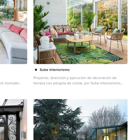
Sube Interiorismo
Proyecto, dirección y ejecución de decoración de
mit normaler
terraza con pérgola de cristal, por Sube Interiorismo,
Bilbao. Pérgola de cristal realizada con puertas
correderas, perfilería en blanco, según diseño de Sube
Interiorismo. Zona de estar con sofás y butacas de
ratán. Mesa de centro con tapa y patas de roble,
modelo LTS System, de Enea Design. Mesas auxiliares
con patas de roble y tapa de mármol. Alfombra de
exterior con motivo tropical en verdes. Cojines en
colores rosas, verdes y motivos tropicales de la firma
Armura. Lámpara de sobre mesa, portátil, para exterior,
en blanco, modelo Koord, de El Torrent, en Susaeta