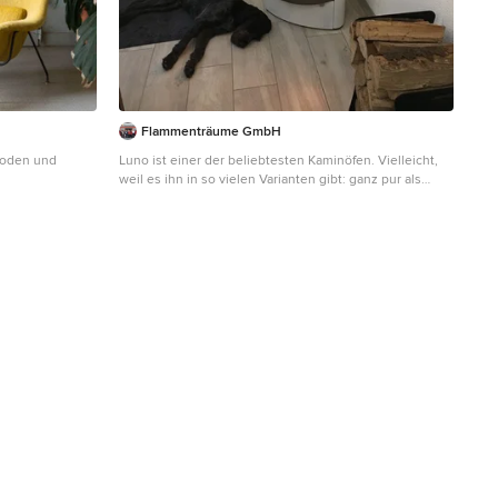
Flammenträume GmbH
boden und
Luno ist einer der beliebtesten Kaminöfen. Vielleicht,
weil es ihn in so vielen Varianten gibt: ganz pur als
schwarzer Stahlofen oder in vier verschiedenen
Metallfarben mit Keramik oder Speckstein. Vielleicht
aber auch weil seine große, halbrunde
Feuerraumscheibe den Blick auf das Schönste lenkt:
das eigene Feuer.