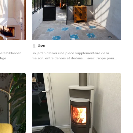
User
Keramikboden,
un jardin d'hiver une pièce supplémentaire de la
tige
maison, entre dehors et dedans.... avec trappe pour
accès à la cave à vin arno fougeres
Mittelgroßer Industrial Wintergarten mit Keramikboden
und Glasdecke in Paris