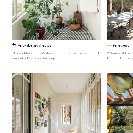
Arrokabe arquitectos
fenetrealu
Kleiner Moderner Wintergarten mit Keramikboden und
©Source AA – Renoval : « Lorsqu’e
normaler Decke in Sonstige
toiture de la vé
lumineuse. Les 
excellente lumi
agréables en hiv