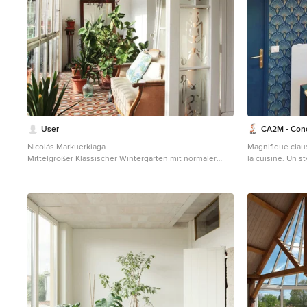
User
CA2M - Conc
Nicolás Markuerkiaga
Magnifique claus
Mittelgroßer Klassischer Wintergarten mit normaler
la cuisine. Un s
Decke und Keramikboden in Barcelona
Mittelgroßer Re
Paris