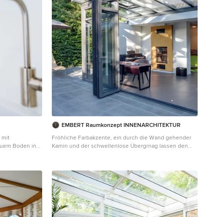
EMBERT Raumkonzept INNENARCHITEKTUR
 mit
Fröhliche Farbakzente, ein durch die Wand gehender
auem Boden in
Kamin und der schwellenlose Übergrnag lassen den
lichtdurchfluteten Wintergarten freundlich und
wohnlich erscheinen.
___________________________________________
_Jan Haeselich Fotografie