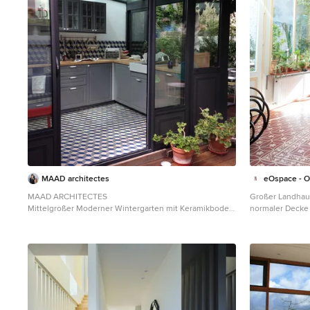
MAAD architectes
eOspace - O
MAAD ARCHITECTES
Großer Landhau
Mittelgroßer Moderner Wintergarten mit Keramikboden
normaler Decke 
und Glasdecke in Marseille