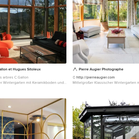
allon et Hugues Sitoleux
Pierre Augier Photographe
s arbres C.Gallon
©
http://pierreaugier.com
r Wintergarten mit Keramikboden und
Mittelgroßer Klassischer Wintergarten 
 in Toulouse
Decke und Keramikboden in Lyon