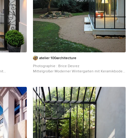
Iluminación. Decoración de zona de comedor con mesa
de roble modelo Iru, de Ondarreta, y sillas de ratán
natural con patas negras. Accesorios decorativos de
Zara Home. Estilismo: Sube Interiorismo, Bilbao.
www.subeinteriorismo.com Fotografía: Erlantz
Biderbost
atelier 100architecture
Photographie : Brice Desrez
mit
Mittelgroßer Moderner Wintergarten mit Keramikboden
und Glasdecke in Angers