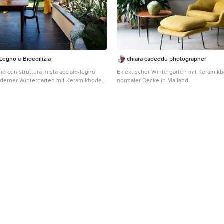
 Legno e Bioedilizia
chiara cadeddu photographer
no con struttura mista acciaio-legno
Eklektischer Wintergarten mit Keramik
oderner Wintergarten mit Keramikboden
normaler Decke in Mailand
n Mailand