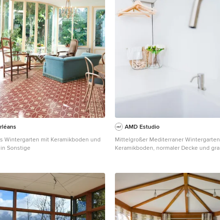
rléans
AMD Estudio
s Wintergarten mit Keramikboden und
Mittelgroßer Mediterraner Wintergarten
in Sonstige
Keramikboden, normaler Decke und gr
Valencia