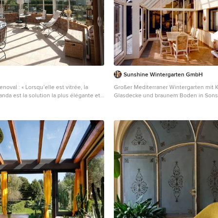
Sunshine Wintergarten GmbH
lle est vitrée, la
Großer Mediterraner Wintergarten mit 
randa est la solution la plus élégante et
Glasdecke und braunem Boden in Sons
panneaux en verre offrent une
nosité et des gains de chaleur
er. »