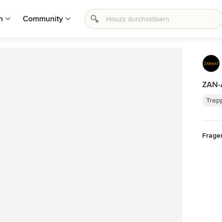
n
Community
ZAN-
Trep
Frage