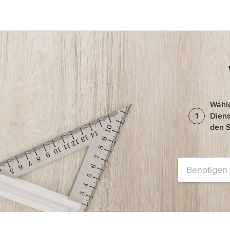
Wähle
1
Diens
den S