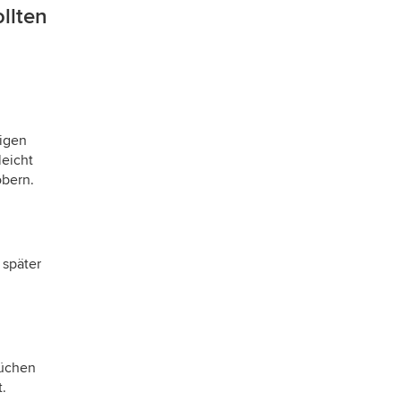
llten
tigen
leicht
öbern.
 später
rüchen
.