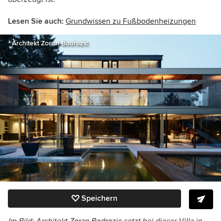
Lesen Sie auch:
Grundwissen zu Fußbodenheizungen
Architekt Zoran Bodrozic
Speichern
Im Bild:
Architekt
Zoran Bodrozic
setzt bei dieser Villa in