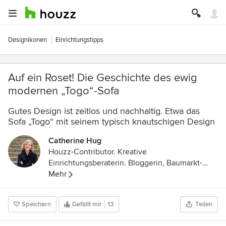
Designikonen
Einrichtungstipps
Auf ein Roset! Die Geschichte des ewig
modernen „Togo“-Sofa
Gutes Design ist zeitlos und nachhaltig. Etwa das
Sofa „Togo“ mit seinem typisch knautschigen Design
Catherine Hug
Houzz-Contributor. Kreative
Einrichtungsberaterin. Bloggerin, Baumarkt-
Stammkundin und DIY-Expertin. Mutter zweier
Mehr
Töchter und stolze Besitzerin eines sehr alten
Wohnwagens mit Vorliebe für Schlichtes,
Speichern
Gefällt mir
13
Teilen
Schönes und Skandinavien.