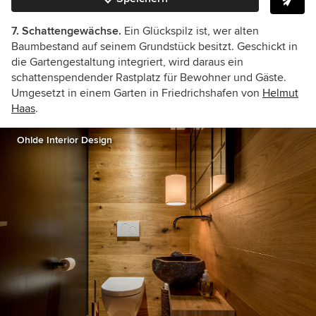
7. Schattengewächse.
Ein Glückspilz ist, wer alten
Baumbestand auf seinem Grundstück besitzt. Geschickt in
die Gartengestaltung integriert, wird daraus ein
schattenspendender Rastplatz für Bewohner und Gäste.
Umgesetzt in einem Garten in Friedrichshafen von
Helmut
Haas
.
Ohlde Interior Design