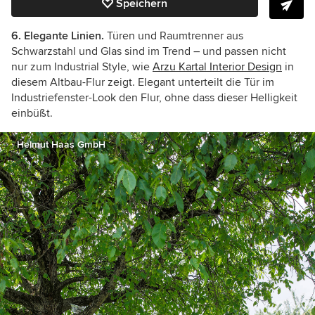
Speichern
6. Elegante Linien.
Türen und Raumtrenner aus
Schwarzstahl und Glas sind im Trend – und passen nicht
nur zum Industrial Style, wie
Arzu Kartal Interior Design
in
diesem Altbau-Flur zeigt. Elegant unterteilt die Tür im
Industriefenster-Look den Flur, ohne dass dieser Helligkeit
einbüßt.
Helmut Haas GmbH