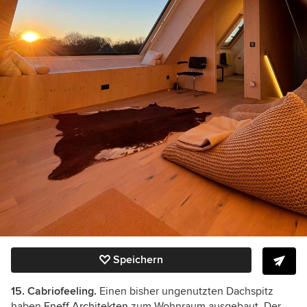
Speichern
15. Cabriofeeling.
Einen bisher ungenutzten Dachspitz
haben
Eneff Architekten
zum Wohnraum ausgebaut. Der