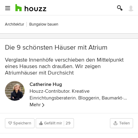
Architektur
Bungalow bauen
Die 9 schönsten Häuser mit Atrium
Verglaste Innenhöfe verschieben den Mittelpunkt
eines Hauses nach draußen. Wir zeigen
Atriumhäuser mit Durchsicht
Catherine Hug
Houzz-Contributor. Kreative
Einrichtungsberaterin. Bloggerin, Baumarkt-
Stammkundin und DIY-Expertin. Mutter zweier
Mehr
Töchter und stolze Besitzerin eines sehr alten
Wohnwagens mit Vorliebe für Schlichtes,
Speichern
Gefällt mir
29
Teilen
Schönes und Skandinavien.