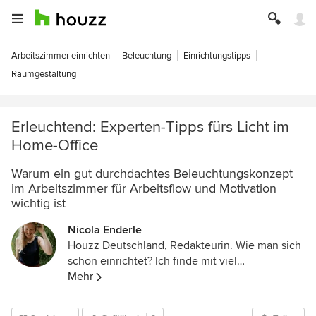
Arbeitszimmer einrichten
Beleuchtung
Einrichtungstipps
Raumgestaltung
Erleuchtend: Experten-Tipps fürs Licht im
Home-Office
Warum ein gut durchdachtes Beleuchtungskonzept
im Arbeitszimmer für Arbeitsflow und Motivation
wichtig ist
Nicola Enderle
Houzz Deutschland, Redakteurin. Wie man sich
schön einrichtet? Ich finde mit viel
Persönlichkeit und eigenem Stil, der kann auch
Mehr
gerne schräg sein. Meinem eigenen bin ich auf
der Spur – in unserem Houzz-Magazin helfen