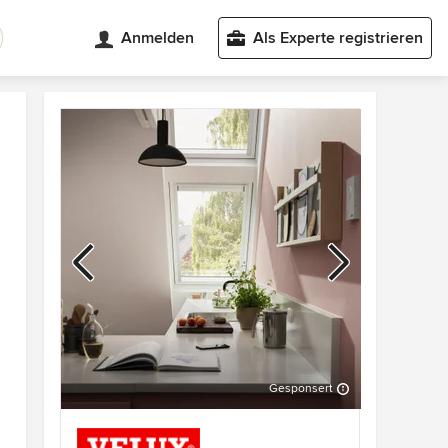
Anmelden
Als Experte registrieren
Gesponsert
Z
W
3
u
e
v