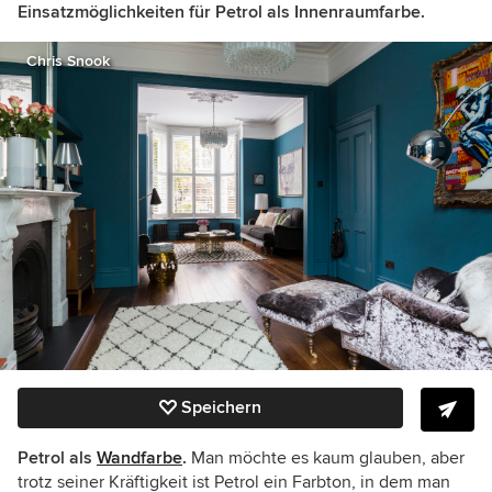
Einsatzmöglichkeiten für Petrol als Innenraumfarbe.
Chris Snook
Speichern
Petrol als
Wandfarbe
.
Man möchte es kaum glauben, aber
trotz seiner Kräftigkeit ist Petrol ein Farbton, in dem man