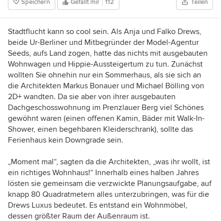
Speichern
Gefällt mir
112
Teilen
Stadtflucht kann so cool sein. Als Anja und Falko Drews,
beide Ur-Berliner und
Mitbegründer
der Model-Agentur
Seeds, aufs Land zogen, hatte das nichts mit ausgebauten
Wohnwagen und Hippie-Aussteigertum zu tun. Zunächst
wollten Sie ohnehin nur ein Sommerhaus, als sie sich an
die Architekten Markus Bonauer und Michael Bölling von
2D+ wandten. Da sie aber von ihrer ausgebauten
Dachgeschosswohnung im Prenzlauer Berg viel Schönes
gewöhnt waren (einen offenen Kamin, Bäder mit Walk-In-
Shower, einen begehbaren Kleiderschrank), sollte das
Ferienhaus kein Downgrade sein.
„Moment mal“, sagten da die Architekten, „was ihr wollt, ist
ein richtiges Wohnhaus!“ Innerhalb eines halben Jahres
lösten sie gemeinsam die verzwickte Planungsaufgabe, auf
knapp 80 Quadratmetern alles unterzubringen, was für die
Drews Luxus bedeutet. Es entstand ein Wohnmöbel,
dessen größter Raum der Außenraum ist.