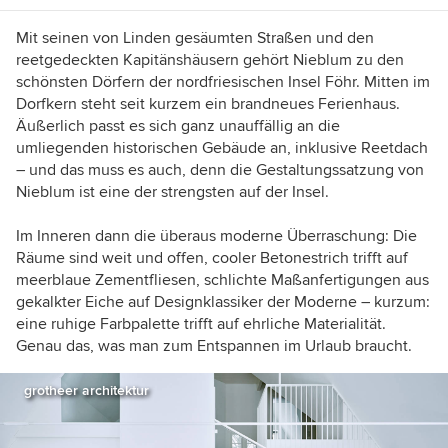
Projekte und blicken durch Schlüssellöcher.
Haben Sie ein schönes Zuhause? Erzählen Sie
Mit seinen von Linden gesäumten Straßen und den
mir davon!
reetgedeckten Kapitänshäusern gehört Nieblum zu den
schönsten Dörfern der nordfriesischen Insel Föhr. Mitten im
Dorfkern steht seit kurzem ein brandneues Ferienhaus.
Äußerlich passt es sich ganz unauffällig an die
umliegenden historischen Gebäude an, inklusive Reetdach
– und das muss es auch, denn die Gestaltungssatzung von
Nieblum ist eine der strengsten auf der Insel.
Im Inneren dann die überaus moderne Überraschung: Die
Räume sind weit und offen, cooler Betonestrich trifft auf
meerblaue Zementfliesen, schlichte Maßanfertigungen aus
gekalkter Eiche auf Designklassiker der Moderne – kurzum:
eine ruhige Farbpalette trifft auf ehrliche Materialität.
Genau das, was man zum Entspannen im Urlaub braucht.
grotheer architektur