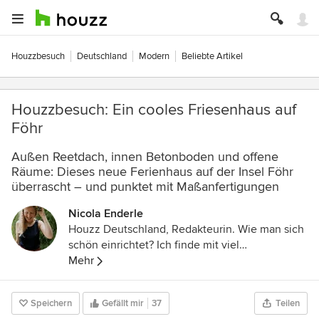
Houzzbesuch
Deutschland
Modern
Beliebte Artikel
Houzzbesuch: Ein cooles Friesenhaus auf
Föhr
Außen Reetdach, innen Betonboden und offene
Räume: Dieses neue Ferienhaus auf der Insel Föhr
überrascht – und punktet mit Maßanfertigungen
Nicola Enderle
Houzz Deutschland, Redakteurin. Wie man sich
schön einrichtet? Ich finde mit viel
Persönlichkeit und eigenem Stil, der kann auch
Mehr
gerne schräg sein. Meinem eigenen bin ich auf
der Spur – in unserem Houzz-Magazin helfen
Speichern
Gefällt mir
37
Teilen
wir Ihnen Ihren zu finden, zeigen spannende