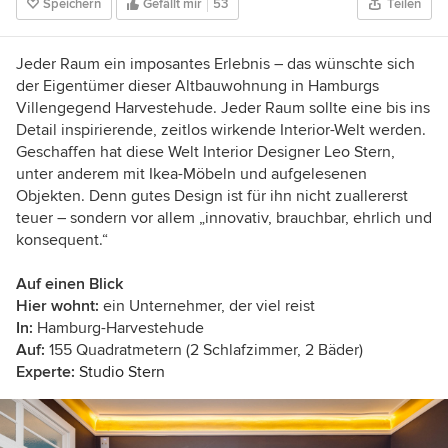
Speichern
Gefällt mir
53
Teilen
wir Ihnen Ihren zu finden, zeigen spannende
Projekte und blicken durch Schlüssellöcher.
Haben Sie ein schönes Zuhause? Erzählen Sie
Jeder Raum ein imposantes Erlebnis – das wünschte sich
mir davon!
der Eigentümer dieser Altbauwohnung in Hamburgs
Villengegend Harvestehude. Jeder Raum sollte eine bis ins
Detail inspirierende, zeitlos wirkende Interior-Welt werden.
Geschaffen hat diese Welt Interior Designer Leo Stern,
unter anderem mit Ikea-Möbeln und aufgelesenen
Objekten. Denn gutes Design ist für ihn nicht zuallererst
teuer – sondern vor allem „innovativ, brauchbar, ehrlich und
konsequent.“
Auf einen Blick
Hier wohnt:
ein Unternehmer, der viel reist
In:
Hamburg-Harvestehude
Auf:
155 Quadratmetern (2 Schlafzimmer, 2 Bäder)
Experte:
Studio Stern