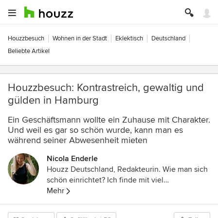
Houzzbesuch
Wohnen in der Stadt
Eklektisch
Deutschland
Beliebte Artikel
Houzzbesuch: Kontrastreich, gewaltig und
gülden in Hamburg
Ein Geschäftsmann wollte ein Zuhause mit Charakter.
Und weil es gar so schön wurde, kann man es
während seiner Abwesenheit mieten
Nicola Enderle
Houzz Deutschland, Redakteurin. Wie man sich
schön einrichtet? Ich finde mit viel
Persönlichkeit und eigenem Stil, der kann auch
Mehr
gerne schräg sein. Meinem eigenen bin ich auf
der Spur – in unserem Houzz-Magazin helfen