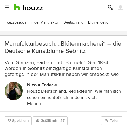
Houzzbesuch
In der Manufaktur
Deutschland
Blumendeko
Manufakturbesuch: „Blütenmacherei“ – die
Deutsche Kunstblume Sebnitz
Vom Stanzen, Färben und „Blümeln“: Seit 1834
werden in Sebnitz einzigartige Kunstblumen
gefertigt. In der Manufaktur haben wir entdeckt, wie
Nicola Enderle
Houzz Deutschland, Redakteurin. Wie man sich
schön einrichtet? Ich finde mit viel
Persönlichkeit und eigenem Stil, der kann auch
Mehr
gerne schräg sein. Meinem eigenen bin ich auf
der Spur – in unserem Houzz-Magazin helfen
Speichern
Gefällt mir
57
Teilen
wir Ihnen Ihren zu finden, zeigen spannende