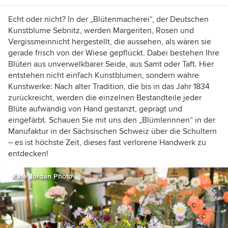
Projekte und blicken durch Schlüssellöcher.
Haben Sie ein schönes Zuhause? Erzählen Sie
Echt oder nicht? In der „Blütenmacherei“, der Deutschen
mir davon!
Kunstblume Sebnitz, werden Margeriten, Rosen und
Vergissmeinnicht hergestellt, die aussehen, als wären sie
gerade frisch von der Wiese gepflückt. Dabei bestehen Ihre
Blüten aus unverwelkbarer Seide, aus Samt oder Taft. Hier
entstehen nicht einfach Kunstblumen, sondern wahre
Kunstwerke: N
ach alter Tradition, die bis in das Jahr 1834
zurückreicht, werden die einzelnen Bestandteile jeder
Blüte aufwändig von Hand gestanzt, geprägt und
eingefärbt. Schauen Sie mit uns den „Blümlerinnen“ in der
Manufaktur in der Sächsischen Schweiz über die Schultern
– es ist höchste Zeit, dieses fast verlorene Handwerk zu
entdecken!
Kate Jordan Photo