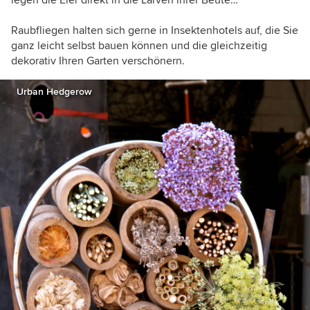
legen die Eier direkt in die Larven ihrer Beute…
Raubfliegen halten sich gerne in Insektenhotels auf, die Sie
ganz leicht selbst bauen können und die gleichzeitig
dekorativ Ihren Garten verschönern.
Urban Hedgerow